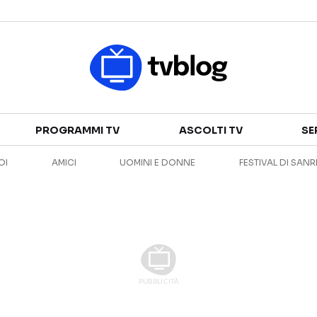
Televisione
PROGRAMMI TV
ASCOLTI TV
SE
GUIDA TV
ASCOLTI TV
OI
AMICI
UOMINI E DONNE
FESTIVAL DI SAN
CANALI TV
SERIE TV
PROGRAMMI TV
REALITY SHOW
PERSONAGGI TV
FICTION
Streaming