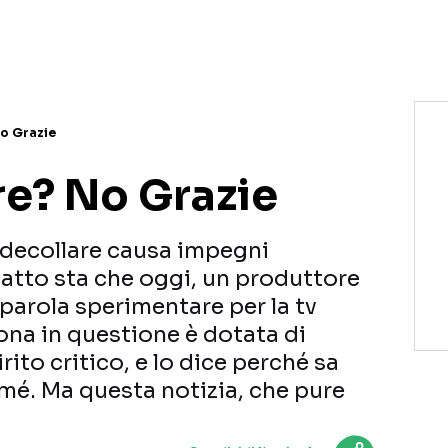
NETFLIX
MEDIASET INFINITY
AMAZON PRIME VIDEO
DAZN
DISNEY+
PARAMOUNT+
RAIPLAY
o Grazie
e? No Grazie
 decollare causa impegni
 Fatto sta che oggi, un produttore
 parola sperimentare per la tv
sona in questione è dotata di
rito critico, e lo dice perché sa
mé. Ma questa notizia, che pure