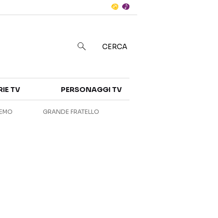
Notizie
in
CERCA
Categorie
RIE TV
PERSONAGGI TV
NOTIZIE
INTERVISTE
REMO
GRANDE FRATELLO
ANTEPRIME
RUBRICHE
RETROSCENA