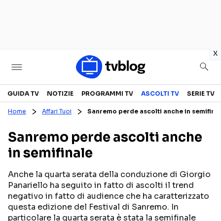
in
x
Televisione
GUIDA TV
NOTIZIE
PROGRAMMI TV
ASCOLTI TV
SERIE TV
Home
Affari Tuoi
Sanremo perde ascolti anche in semifina
GUIDA TV
ASCOLTI TV
Sanremo perde ascolti anche
CANALI TV
SERIE TV
in semifinale
PROGRAMMI TV
REALITY SHOW
PERSONAGGI TV
FICTION
Anche la quarta serata della conduzione di Giorgio
Panariello ha seguito in fatto di ascolti il trend
negativo in fatto di audience che ha caratterizzato
questa edizione del Festival di Sanremo. In
Streaming
particolare la quarta serata è stata la semifinale