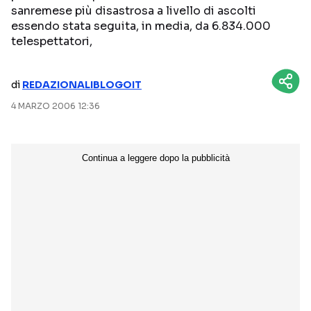
sanremese più disastrosa a livello di ascolti
NETFLIX
MEDIASET INFINITY
essendo stata seguita, in media, da 6.834.000
telespettatori,
AMAZON PRIME VIDEO
DAZN
DISNEY+
PARAMOUNT+
di
REDAZIONALIBLOGOIT
RAIPLAY
4 MARZO 2006 12:36
Categorie
NOTIZIE
INTERVISTE
ANTEPRIME
RUBRICHE
RETROSCENA
Seguici sui social