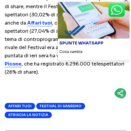
di share, mentre il Festival registrava 8.766.000
spettatori (30,02% di share). Quasi raggiunto
anche da
Affari tuoi
, che è stato visto da 7.721.000
spettatori (27,04% di share). Restando sempre in
tema di controprogrammazione, la prima serata
SPUNTE WHATSAPP
rivale del Festival era affidata a
Zelig Circus
, la cui
Cosa cambia
puntata di ieri sera ha visto il ritorno di
Ficarra e
Picone
, che ha registrato 6.296.000 telespettatori
(26% di share).
AFFARI TUOI
FESTIVAL DI SANREMO
STRISCIA LA NOTIZIA