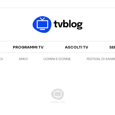
Televisione
PROGRAMMI TV
ASCOLTI TV
SE
GUIDA TV
ASCOLTI TV
OI
AMICI
UOMINI E DONNE
FESTIVAL DI SAN
CANALI TV
SERIE TV
PROGRAMMI TV
REALITY SHOW
PERSONAGGI TV
FICTION
Streaming