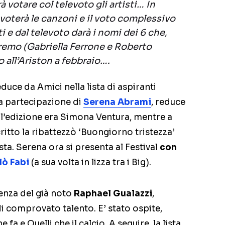
rà votare col televoto gli artisti… In
 voterà le canzoni e il voto complessivo
i e dal televoto darà i nomi dei 6 che,
remo (Gabriella Ferrone e Roberto
all’Ariston a febbraio….
duce da Amici nella lista di aspiranti
e la partecipazione di
Serena Abrami
, reduce
ell’edizione era Simona Ventura, mentre a
ritto la ribattezzò ‘Buongiorno tristezza’
ista. Serena ora si presenta al Festival
con
lò Fabi
(a sua volta in lizza tra i Big).
senza del già noto
Raphael Gualazzi
,
di comprovato talento. E’ stato ospite,
a e Quelli che il calcio. A seguire, la lista