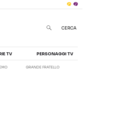
Notizie
in
CERCA
Categorie
RIE TV
PERSONAGGI TV
NOTIZIE
INTERVISTE
REMO
GRANDE FRATELLO
ANTEPRIME
RUBRICHE
RETROSCENA