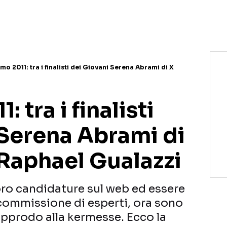
NETFLIX
MEDIASET INFINITY
AMAZON PRIME VIDEO
DAZN
DISNEY+
PARAMOUNT+
RAIPLAY
o 2011: tra i finalisti dei Giovani Serena Abrami di X
 tra i finalisti
 Serena Abrami di
 Raphael Gualazzi
oro candidature sul web ed essere
 commissione di esperti, ora sono
approdo alla kermesse. Ecco la