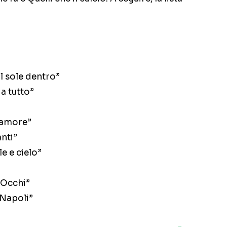
l sole dentro”
a tutto”
’amore”
anti”
e e cielo”
“Occhi”
 Napoli”