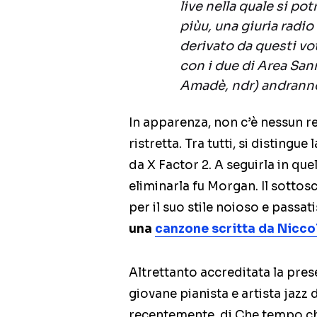
live nella quale si pot
piùu, una giuria radio
derivato da questi vot
con i due di Area San
Amadè, ndr) andranno 
In apparenza, non c’è nessun re
ristretta. Tra tutti, si distingu
da X Factor 2. A seguirla in qu
eliminarla fu Morgan. Il sottosc
per il suo stile noioso e passat
una
canzone scritta da Nicco
Altrettanto accreditata la pre
giovane pianista e artista jazz 
recentemente, di Che tempo che f