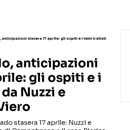
NETFLIX
MEDIASET INFINITY
AMAZON PRIME VIDEO
DAZN
DISNEY+
PARAMOUNT+
RAIPLAY
nticipazioni stasera 17 aprile: gli ospiti e i temi trattati
o, anticipazioni
ile: gli ospiti e i
i da Nuzzi e
Viero
do stasera 17 aprile: Nuzzi e