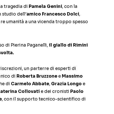
a tragedia di
Pamela Genini
, con la
 studio dell’
amico Francesco Dolci
,
uire umanità a una vicenda troppo spesso
so di Pierina Paganelli,
il giallo di Rimini
volta.
screzioni, un parterre di esperti di
cnico di
Roberta Bruzzone
e
Massimo
che di
Carmelo Abbate
,
Grazia Longo
e
aterina Collovati
e dei cronisti
Paolo
e
, con il supporto tecnico-scientifico di