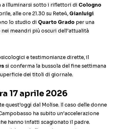
a illuminarsi sotto i riflettori di
Cologno
prile, alle ore 21.30 su Rete4,
Gianluigi
no lo studio di
Quarto Grado
per una
nei meandri più oscuri dell’attualità
 psicologici e testimonianze dirette, il
ws
si conferma la bussola del fine settimana
uperficie dei titoli di giornale.
era 17 aprile 2026
parte quest’oggi dal Molise. Il caso delle donne
i Campobasso ha subito un’accelerazione
iche hanno infatti scagionato il padre.