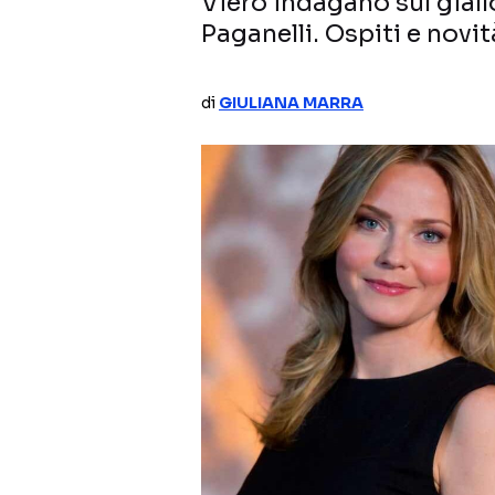
Viero indagano sul giall
Paganelli. Ospiti e novit
di
GIULIANA MARRA