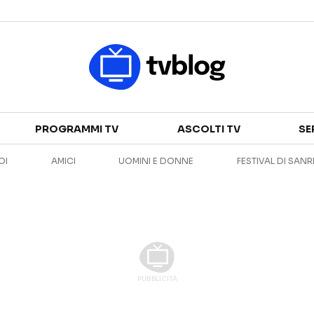
Televisione
PROGRAMMI TV
ASCOLTI TV
SE
GUIDA TV
ASCOLTI TV
OI
AMICI
UOMINI E DONNE
FESTIVAL DI SAN
CANALI TV
SERIE TV
PROGRAMMI TV
REALITY SHOW
PERSONAGGI TV
FICTION
Streaming