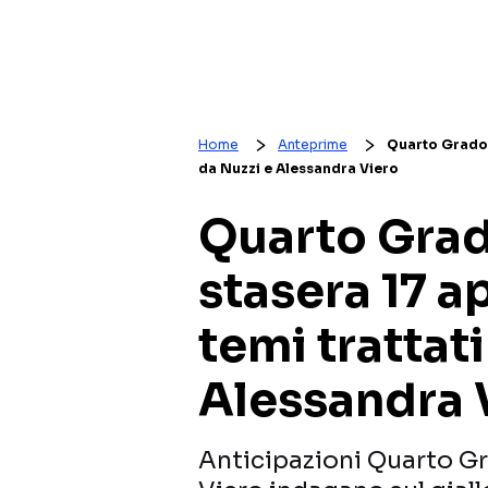
Home
Anteprime
Quarto Grado, a
da Nuzzi e Alessandra Viero
Quarto Grad
stasera 17 apr
temi trattat
Alessandra 
Anticipazioni Quarto Gra