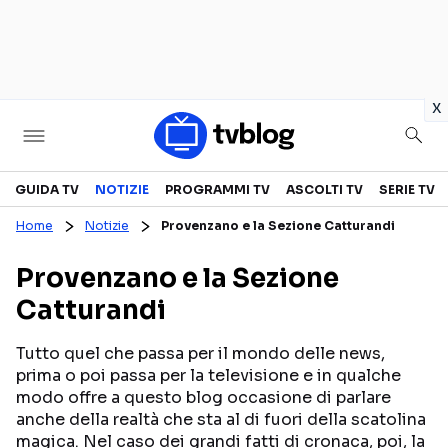
in
x
Televisione
GUIDA TV
NOTIZIE
PROGRAMMI TV
ASCOLTI TV
SERIE TV
Home
Notizie
Provenzano e la Sezione Catturandi
GUIDA TV
ASCOLTI TV
Provenzano e la Sezione
CANALI TV
SERIE TV
Catturandi
PROGRAMMI TV
REALITY SHOW
PERSONAGGI TV
FICTION
Tutto quel che passa per il mondo delle news,
prima o poi passa per la televisione e in qualche
modo offre a questo blog occasione di parlare
anche della realtà che sta al di fuori della scatolina
Streaming
magica. Nel caso dei grandi fatti di cronaca, poi, la