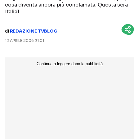
cosa diventa ancora più conclamata. Questa sera
NETFLIX
MEDIASET INFINITY
Italia1
AMAZON PRIME VIDEO
DAZN
di
REDAZIONE TVBLOG
DISNEY+
PARAMOUNT+
12 APRILE 2006 21:01
RAIPLAY
Categorie
NOTIZIE
INTERVISTE
ANTEPRIME
RUBRICHE
RETROSCENA
Seguici sui social