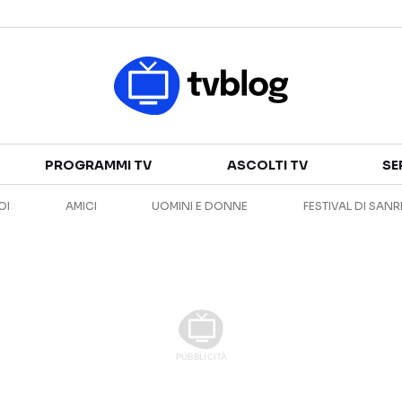
Televisione
PROGRAMMI TV
ASCOLTI TV
SE
GUIDA TV
ASCOLTI TV
OI
AMICI
UOMINI E DONNE
FESTIVAL DI SAN
CANALI TV
SERIE TV
PROGRAMMI TV
REALITY SHOW
PERSONAGGI TV
FICTION
Streaming