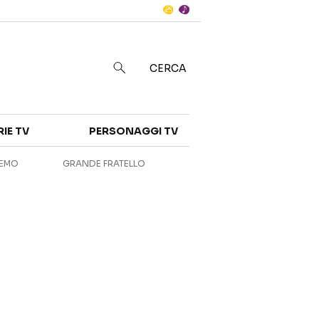
Notizie
in
CERCA
Categorie
RIE TV
PERSONAGGI TV
NOTIZIE
INTERVISTE
REMO
GRANDE FRATELLO
ANTEPRIME
RUBRICHE
RETROSCENA