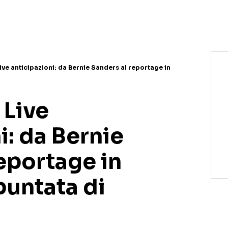
NETFLIX
MEDIASET INFINITY
AMAZON PRIME VIDEO
DAZN
DISNEY+
PARAMOUNT+
RAIPLAY
ve anticipazioni: da Bernie Sanders al reportage in
Live
i: da Bernie
eportage in
 puntata di