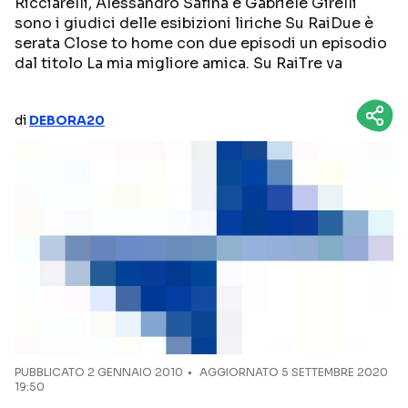
Ricciarelli, Alessandro Safina e Gabriele Girelli
sono i giudici delle esibizioni liriche Su RaiDue è
NETFLIX
MEDIASET INFINITY
serata Close to home con due episodi un episodio
dal titolo La mia migliore amica. Su RaiTre va
AMAZON PRIME VIDEO
DAZN
DISNEY+
PARAMOUNT+
di
DEBORA20
RAIPLAY
Categorie
NOTIZIE
INTERVISTE
ANTEPRIME
RUBRICHE
RETROSCENA
PUBBLICATO
2 GENNAIO 2010
AGGIORNATO 5 SETTEMBRE 2020
Seguici sui social
19:50