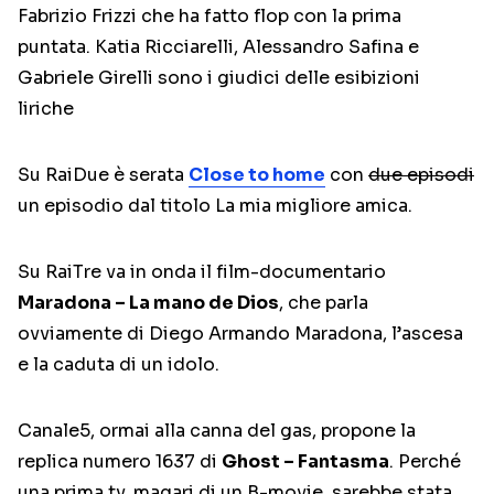
Fabrizio Frizzi che ha fatto flop con la prima
puntata. Katia Ricciarelli, Alessandro Safina e
Gabriele Girelli sono i giudici delle esibizioni
liriche
Su RaiDue è serata
Close to home
con
due episodi
un episodio dal titolo La mia migliore amica.
Su RaiTre va in onda il film-documentario
Maradona – La mano de Dios
, che parla
ovviamente di Diego Armando Maradona, l’ascesa
e la caduta di un idolo.
Canale5, ormai alla canna del gas, propone la
replica numero 1637 di
Ghost – Fantasma
. Perché
una prima tv, magari di un B-movie, sarebbe stata