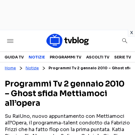
in
x
Televisione
GUIDA TV
NOTIZIE
PROGRAMMI TV
ASCOLTI TV
SERIE TV
Home
Notizie
Programmi Tv 2 gennaio 2010 – Ghost sfida
GUIDA TV
ASCOLTI TV
Programmi Tv 2 gennaio 2010
CANALI TV
SERIE TV
– Ghost sfida Mettiamoci
PROGRAMMI TV
REALITY SHOW
all’opera
PERSONAGGI TV
FICTION
Su RaiUno, nuovo appuntamento con Mettiamoci
all’Opera, il programma-talent condotto da Fabrizio
Streaming
Frizzi che ha fatto flop con la prima puntata. Katia