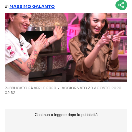
di
MASSIMO GALANTO
NETFLIX
MEDIASET INFINITY
AMAZON PRIME VIDEO
DAZN
DISNEY+
PARAMOUNT+
RAIPLAY
Categorie
NOTIZIE
INTERVISTE
ANTEPRIME
RUBRICHE
PUBBLICATO
24 APRILE 2020
AGGIORNATO 30 AGOSTO 2020
02:52
RETROSCENA
Seguici sui social