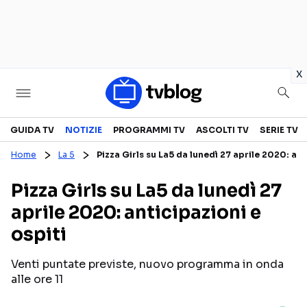
in
x
Televisione
GUIDA TV
NOTIZIE
PROGRAMMI TV
ASCOLTI TV
SERIE TV
Home
La 5
Pizza Girls su La5 da lunedì 27 aprile 2020: ant
GUIDA TV
ASCOLTI TV
Pizza Girls su La5 da lunedì 27
CANALI TV
SERIE TV
aprile 2020: anticipazioni e
PROGRAMMI TV
REALITY SHOW
ospiti
PERSONAGGI TV
FICTION
Venti puntate previste, nuovo programma in onda
alle ore 11
Streaming