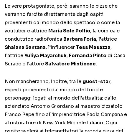
Le vere protagoniste, però, saranno le pizze che
verranno farcite direttamente dagli ospiti
provenienti dal mondo dello spettacolo come la
youtuber e attrice
Maria Sole Pollio
, la comica e
conduttrice radiofonica
Barbara Foria
, l’attrice
Shalana Santana
, l’influencer
Tess Masazza
,
l’attrice
Yuliya Mayarchuk
,
Fernanda Pinto
di Casa
Surace e l’attore
Salvatore Misticone
.
Non mancheranno, inoltre, tra le
guest-star
,
esperti provenienti dal mondo del food e
personaggi legati al mondo dell’attualita: dallo
scienziato Antonio Giordano al maestro pizzaiolo
Franco Pepe fino all’imprenditrice Paola Campana e
al ristoratore di New York Michele Iuliano. Ogni
ospite svelerà ai telespettatori la propria pizza del