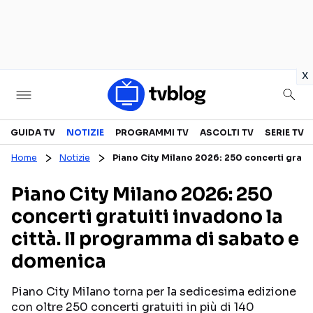
in
x
Televisione
GUIDA TV
NOTIZIE
PROGRAMMI TV
ASCOLTI TV
SERIE TV
Home
Notizie
Piano City Milano 2026: 250 concerti gratui
GUIDA TV
ASCOLTI TV
Piano City Milano 2026: 250
CANALI TV
SERIE TV
concerti gratuiti invadono la
PROGRAMMI TV
REALITY SHOW
città. Il programma di sabato e
PERSONAGGI TV
FICTION
domenica
Piano City Milano torna per la sedicesima edizione
Streaming
con oltre 250 concerti gratuiti in più di 140