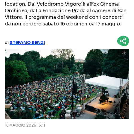
location. Dal Velodromo Vigorelli all’ex Cinema
NETFLIX
MEDIASET INFINITY
Orchidea, dalla Fondazione Prada al carcere di San
Vittore. Il programma del weekend con i concerti
AMAZON PRIME VIDEO
DAZN
da non perdere sabato 16 e domenica 17 maggio.
DISNEY+
PARAMOUNT+
RAIPLAY
di
STEFANO BENZI
Categorie
NOTIZIE
INTERVISTE
ANTEPRIME
RUBRICHE
RETROSCENA
Seguici sui social
16 MAGGIO 2026 16:11