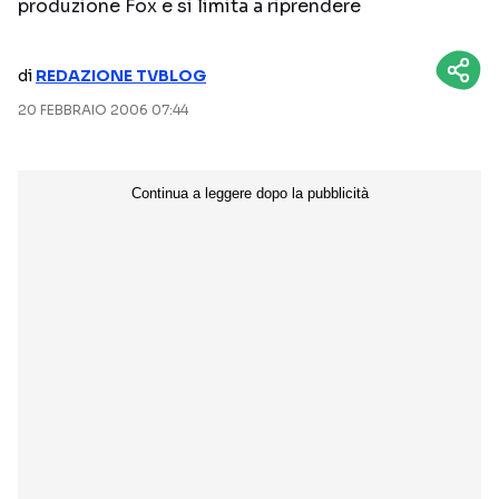
produzione Fox e si limita a riprendere
NETFLIX
MEDIASET INFINITY
di
REDAZIONE TVBLOG
AMAZON PRIME VIDEO
DAZN
20 FEBBRAIO 2006 07:44
DISNEY+
PARAMOUNT+
RAIPLAY
Categorie
NOTIZIE
INTERVISTE
ANTEPRIME
RUBRICHE
RETROSCENA
Seguici sui social