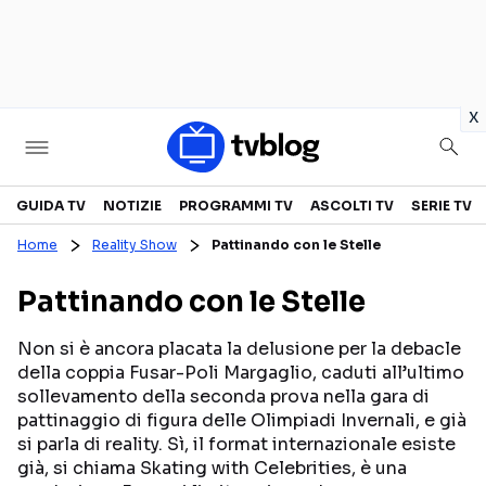
in
x
Televisione
GUIDA TV
NOTIZIE
PROGRAMMI TV
ASCOLTI TV
SERIE TV
Home
Reality Show
Pattinando con le Stelle
GUIDA TV
ASCOLTI TV
Pattinando con le Stelle
CANALI TV
SERIE TV
PROGRAMMI TV
REALITY SHOW
Non si è ancora placata la delusione per la debacle
della coppia Fusar-Poli Margaglio, caduti all’ultimo
PERSONAGGI TV
FICTION
sollevamento della seconda prova nella gara di
pattinaggio di figura delle Olimpiadi Invernali, e già
si parla di reality. Sì, il format internazionale esiste
Streaming
già, si chiama Skating with Celebrities, è una