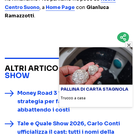
Centro Suono
, a
Home Page
con
Gianluca
Ramazzotti
.
ALTRI ARTICOLI SU
REALITY
SHOW
PALLINA DI CARTA STAGNOLA
Money Road 3 “congelato” da Sky: la
Trucco a casa
strategia per farlo tornare in palinsesto
abbattendo i costi
Tale e Quale Show 2026, Carlo Conti
ufficializza il cast: tutti i nomi della