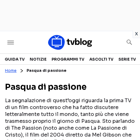
in
x
Televisione
GUIDA TV
NOTIZIE
PROGRAMMI TV
ASCOLTI TV
SERIE TV
Home
Pasqua di passione
GUIDA TV
ASCOLTI TV
Pasqua di passione
CANALI TV
SERIE TV
PROGRAMMI TV
REALITY SHOW
La segnalazione di quest’oggi riguarda la prima TV
di un film controverso che ha fatto discutere
PERSONAGGI TV
FICTION
letteralmente tutto il mondo, tanto più che viene
trasmesso proprio il giorno di Pasqua. Sto parlando
di The Passion (noto anche come La Passione di
Streaming
Cristo), il film del 2004 diretto da Mel Gibson che