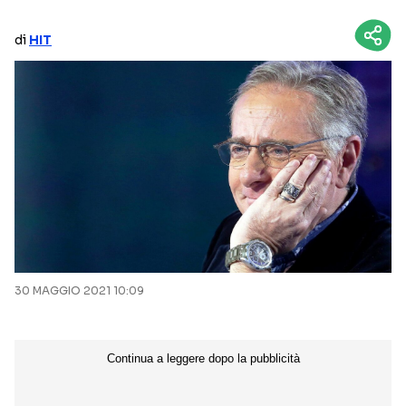
NETFLIX
MEDIASET INFINITY
di
HIT
AMAZON PRIME VIDEO
DAZN
DISNEY+
PARAMOUNT+
RAIPLAY
Categorie
NOTIZIE
INTERVISTE
ANTEPRIME
RUBRICHE
30 MAGGIO 2021 10:09
RETROSCENA
Seguici sui social