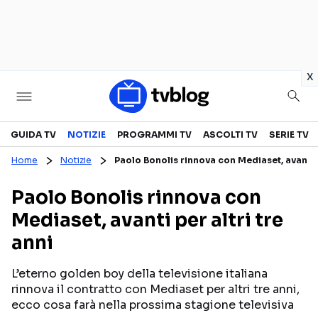
in
x
Televisione
GUIDA TV
NOTIZIE
PROGRAMMI TV
ASCOLTI TV
SERIE TV
Home
Notizie
Paolo Bonolis rinnova con Mediaset, avanti p
GUIDA TV
ASCOLTI TV
Paolo Bonolis rinnova con
CANALI TV
SERIE TV
Mediaset, avanti per altri tre
PROGRAMMI TV
REALITY SHOW
anni
PERSONAGGI TV
FICTION
L’eterno golden boy della televisione italiana
rinnova il contratto con Mediaset per altri tre anni,
Streaming
ecco cosa farà nella prossima stagione televisiva