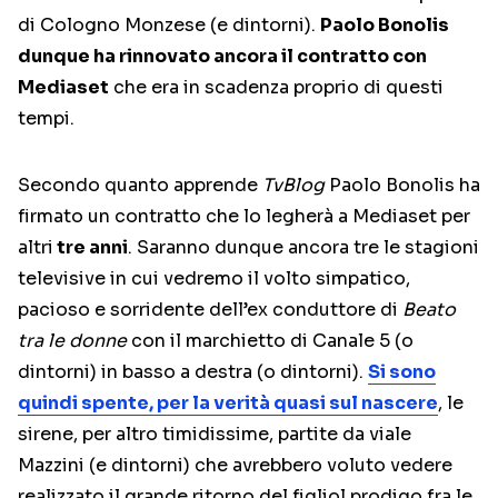
di Cologno Monzese (e dintorni).
Paolo Bonolis
dunque ha rinnovato ancora il contratto con
Mediaset
che era in scadenza proprio di questi
tempi.
Secondo quanto apprende
TvBlog
Paolo Bonolis ha
firmato un contratto che lo legherà a Mediaset per
altri
tre anni
. Saranno dunque ancora tre le stagioni
televisive in cui vedremo il volto simpatico,
pacioso e sorridente dell’ex conduttore di
Beato
tra le donne
con il marchietto di Canale 5 (o
dintorni) in basso a destra (o dintorni).
Si sono
quindi spente, per la verità quasi sul nascere
, le
sirene, per altro timidissime, partite da viale
Mazzini (e dintorni) che avrebbero voluto vedere
realizzato il grande ritorno del figliol prodigo fra le