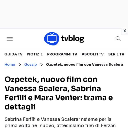
in
x
Televisione
GUIDA TV
NOTIZIE
PROGRAMMI TV
ASCOLTI TV
SERIE TV
Home
Gossip
Ozpetek, nuovo film con Vanessa Scalera, Sab
GUIDA TV
ASCOLTI TV
Ozpetek, nuovo film con
CANALI TV
SERIE TV
Vanessa Scalera, Sabrina
PROGRAMMI TV
REALITY SHOW
Ferilli e Mara Venier: trama e
PERSONAGGI TV
FICTION
dettagli
Sabrina Ferilli e Vanessa Scalera insieme per la
Streaming
prima volta nel nuovo, attesissimo film di Ferzan