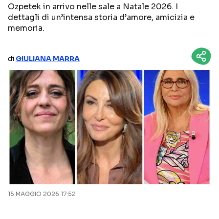
Ozpetek in arrivo nelle sale a Natale 2026. I
NETFLIX
MEDIASET INFINITY
dettagli di un’intensa storia d’amore, amicizia e
memoria.
AMAZON PRIME VIDEO
DAZN
DISNEY+
PARAMOUNT+
di
GIULIANA MARRA
RAIPLAY
Categorie
NOTIZIE
INTERVISTE
ANTEPRIME
RUBRICHE
RETROSCENA
15 MAGGIO 2026 17:52
Seguici sui social