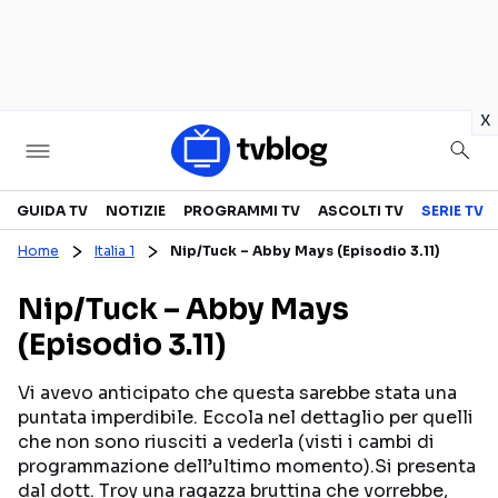
in
x
Televisione
GUIDA TV
NOTIZIE
PROGRAMMI TV
ASCOLTI TV
SERIE TV
Home
Italia 1
Nip/Tuck – Abby Mays (Episodio 3.11)
GUIDA TV
ASCOLTI TV
Nip/Tuck – Abby Mays
CANALI TV
SERIE TV
(Episodio 3.11)
PROGRAMMI TV
REALITY SHOW
PERSONAGGI TV
FICTION
Vi avevo anticipato che questa sarebbe stata una
puntata imperdibile. Eccola nel dettaglio per quelli
che non sono riusciti a vederla (visti i cambi di
programmazione dell’ultimo momento).Si presenta
Streaming
dal dott. Troy una ragazza bruttina che vorrebbe,