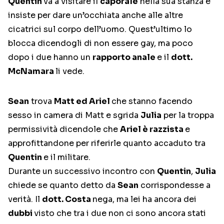
Quentin
va a visitare il
caporale
nella sua stanza e
insiste per dare un’occhiata anche alle altre
cicatrici sul corpo dell’uomo. Quest’ultimo lo
blocca dicendogli di non essere gay, ma poco
dopo i due hanno un
rapporto anale
e il
dott.
McNamara
li vede.
Sean
trova
Matt ed Ariel
che stanno facendo
sesso in camera di Matt e sgrida
Julia
per la troppa
permissività dicendole che
Ariel è razzista
e
approfittandone per riferirle quanto accaduto tra
Quentin
e il militare.
Durante un successivo incontro con
Quentin
,
Julia
chiede se quanto detto da
Sean
corrispondesse a
verità. Il
dott. Costa
nega, ma lei ha ancora dei
dubbi
visto che tra i due non ci sono ancora stati