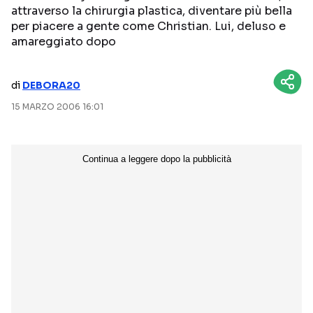
attraverso la chirurgia plastica, diventare più bella
NETFLIX
MEDIASET INFINITY
per piacere a gente come Christian. Lui, deluso e
amareggiato dopo
AMAZON PRIME VIDEO
DAZN
DISNEY+
PARAMOUNT+
di
DEBORA20
RAIPLAY
15 MARZO 2006 16:01
Categorie
NOTIZIE
INTERVISTE
ANTEPRIME
RUBRICHE
RETROSCENA
Seguici sui social