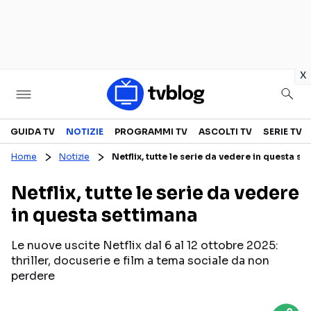
in
x
Televisione
GUIDA TV
NOTIZIE
PROGRAMMI TV
ASCOLTI TV
SERIE TV
Home
Notizie
Netflix, tutte le serie da vedere in questa s
GUIDA TV
ASCOLTI TV
Netflix, tutte le serie da vedere
CANALI TV
SERIE TV
in questa settimana
PROGRAMMI TV
REALITY SHOW
PERSONAGGI TV
FICTION
Le nuove uscite Netflix dal 6 al 12 ottobre 2025:
thriller, docuserie e film a tema sociale da non
perdere
Streaming