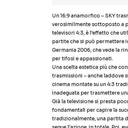
Un 16:9 anamorfico – SKY trasm
verosimilmente sottoposto a p
televisori 4:3, è l’effetto che 
partite che si può permettere 
Germania 2006, che vede la ri
per tifosi e appassionati.
Una scelta estetica più che con
trasmissioni – anche laddove s
cinema montate su un 4:3 trad
inadeguata per trasmettere una 
Già la televisione si presta po
fondamentali per capire la succ
tradizionalmente, una partita d
segue l’azione, in totale. Poi, e