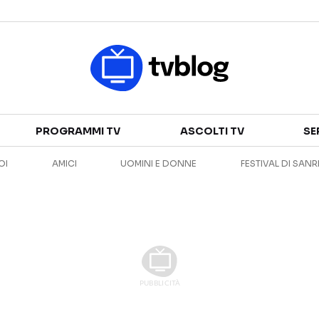
Televisione
PROGRAMMI TV
ASCOLTI TV
SE
GUIDA TV
ASCOLTI TV
OI
AMICI
UOMINI E DONNE
FESTIVAL DI SAN
CANALI TV
SERIE TV
PROGRAMMI TV
REALITY SHOW
PERSONAGGI TV
FICTION
Streaming