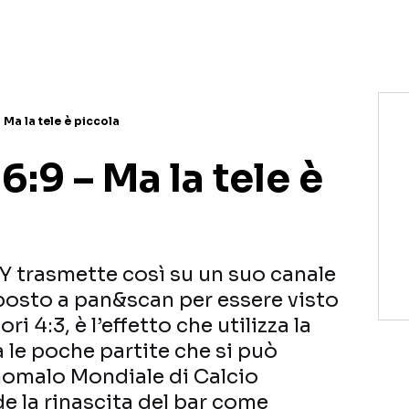
NETFLIX
MEDIASET INFINITY
AMAZON PRIME VIDEO
DAZN
DISNEY+
PARAMOUNT+
RAIPLAY
 Ma la tele è piccola
6:9 – Ma la tele è
Y trasmette così su un suo canale
posto a pan&scan per essere visto
i 4:3, è l’effetto che utilizza la
 le poche partite che si può
nomalo Mondiale di Calcio
 la rinascita del bar come