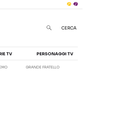
Notizie
in
CERCA
Categorie
RIE TV
PERSONAGGI TV
NOTIZIE
INTERVISTE
REMO
GRANDE FRATELLO
ANTEPRIME
RUBRICHE
RETROSCENA