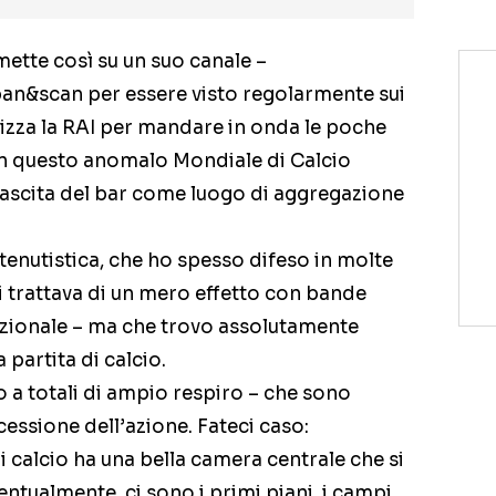
ette così su un suo canale –
an&scan per essere visto regolarmente sui
utilizza la RAI per mandare in onda le poche
in questo anomalo Mondiale di Calcio
nascita del bar come luogo di aggregazione
tenutistica, che ho spesso difeso in molte
i trattava di un mero effetto con bande
izionale – ma che trovo assolutamente
partita di calcio.
co a totali di ampio respiro – che sono
essione dell’azione. Fateci caso:
i calcio ha una bella camera centrale che si
ventualmente, ci sono i primi piani, i campi