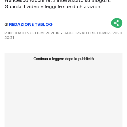
Francesco Facchinetti intervistato su Blogo.it.
Guarda il video e leggi le sue dichiarazioni.
NETFLIX
MEDIASET INFINITY
AMAZON PRIME VIDEO
DAZN
di
REDAZIONE TVBLOG
DISNEY+
PARAMOUNT+
PUBBLICATO
9 SETTEMBRE 2016
AGGIORNATO 1 SETTEMBRE 2020
20:31
RAIPLAY
Categorie
NOTIZIE
INTERVISTE
ANTEPRIME
RUBRICHE
RETROSCENA
Seguici sui social