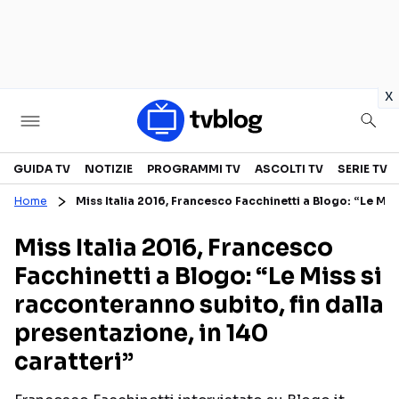
in
x
Televisione
GUIDA TV
NOTIZIE
PROGRAMMI TV
ASCOLTI TV
SERIE TV
Home
Miss Italia 2016, Francesco Facchinetti a Blogo: “Le Miss
GUIDA TV
ASCOLTI TV
Miss Italia 2016, Francesco
CANALI TV
SERIE TV
Facchinetti a Blogo: “Le Miss si
PROGRAMMI TV
REALITY SHOW
racconteranno subito, fin dalla
PERSONAGGI TV
FICTION
presentazione, in 140
caratteri”
Streaming