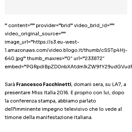
” content=”” provider=”brid” video_brid_id=””
video_original_source=””
image_url=”https://s3.eu-west-
1.amazonaws.com/video.blogo.it/thumb/cSSTp4Hj-
640.jpg” thumb_maxres=”0″ url=”233872″
embed=”PGRpdiBpZD0nbXAtdmlkZW9fY29udGVudF
Sarà
Francesco Facchinetti
, domani sera, su LA7, a
presentare Miss Italia 2016. E proprio con lui, dopo
la conferenza stampa, abbiamo parlato
dell’imminente impegno televisivo che lo vede al
timone della manifestazione italiana.