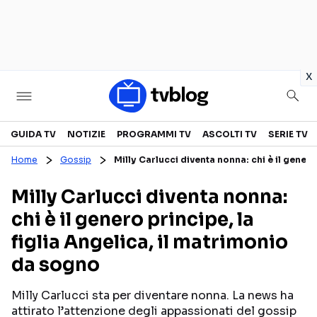
in
x
Televisione
GUIDA TV
NOTIZIE
PROGRAMMI TV
ASCOLTI TV
SERIE TV
Home
Gossip
Milly Carlucci diventa nonna: chi è il genero
GUIDA TV
ASCOLTI TV
Milly Carlucci diventa nonna:
CANALI TV
SERIE TV
chi è il genero principe, la
PROGRAMMI TV
REALITY SHOW
figlia Angelica, il matrimonio
PERSONAGGI TV
FICTION
da sogno
Milly Carlucci sta per diventare nonna. La news ha
Streaming
attirato l’attenzione degli appassionati del gossip