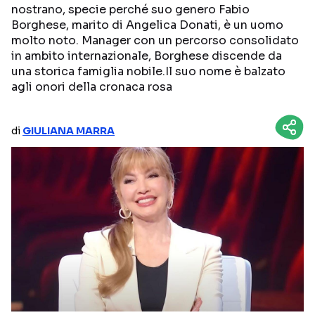
nostrano, specie perché suo genero Fabio
NETFLIX
MEDIASET INFINITY
Borghese, marito di Angelica Donati, è un uomo
molto noto. Manager con un percorso consolidato
AMAZON PRIME VIDEO
DAZN
in ambito internazionale, Borghese discende da
una storica famiglia nobile.Il suo nome è balzato
DISNEY+
PARAMOUNT+
agli onori della cronaca rosa
RAIPLAY
di
GIULIANA MARRA
Categorie
NOTIZIE
INTERVISTE
ANTEPRIME
RUBRICHE
RETROSCENA
Seguici sui social