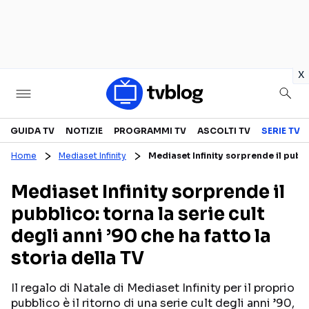
in
x
Televisione
GUIDA TV
NOTIZIE
PROGRAMMI TV
ASCOLTI TV
SERIE TV
Home
Mediaset Infinity
Mediaset Infinity sorprende il pubbli
GUIDA TV
ASCOLTI TV
Mediaset Infinity sorprende il
CANALI TV
SERIE TV
pubblico: torna la serie cult
PROGRAMMI TV
REALITY SHOW
degli anni ’90 che ha fatto la
PERSONAGGI TV
FICTION
storia della TV
Il regalo di Natale di Mediaset Infinity per il proprio
Streaming
pubblico è il ritorno di una serie cult degli anni ’90,