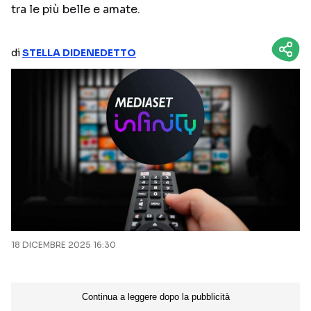
tra le più belle e amate.
NETFLIX
MEDIASET INFINITY
AMAZON PRIME VIDEO
DAZN
di
STELLA DIDENEDETTO
DISNEY+
PARAMOUNT+
RAIPLAY
Categorie
NOTIZIE
INTERVISTE
ANTEPRIME
RUBRICHE
RETROSCENA
18 DICEMBRE 2025 16:30
Seguici sui social