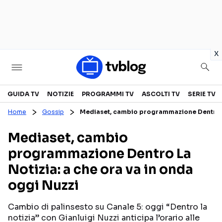
in
x
Televisione
GUIDA TV
NOTIZIE
PROGRAMMI TV
ASCOLTI TV
SERIE TV
Home
Gossip
Mediaset, cambio programmazione Dentro La
GUIDA TV
ASCOLTI TV
Mediaset, cambio
CANALI TV
SERIE TV
programmazione Dentro La
PROGRAMMI TV
REALITY SHOW
Notizia: a che ora va in onda
PERSONAGGI TV
FICTION
oggi Nuzzi
Cambio di palinsesto su Canale 5: oggi “Dentro la
Streaming
notizia” con Gianluigi Nuzzi anticipa l’orario alle