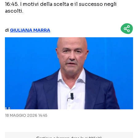
16:45. I motivi della scelta e il successo negli
NETFLIX
MEDIASET INFINITY
ascolti.
AMAZON PRIME VIDEO
DAZN
di
GIULIANA MARRA
DISNEY+
PARAMOUNT+
RAIPLAY
Categorie
NOTIZIE
INTERVISTE
ANTEPRIME
RUBRICHE
RETROSCENA
18 MAGGIO 2026 14:45
Seguici sui social