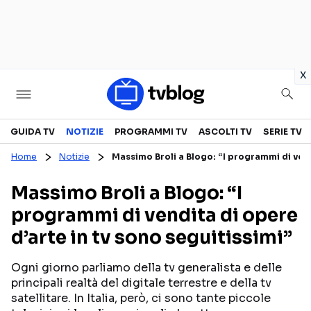
in
x
Televisione
GUIDA TV
NOTIZIE
PROGRAMMI TV
ASCOLTI TV
SERIE TV
Home
Notizie
Massimo Broli a Blogo: “I programmi di vendi
GUIDA TV
ASCOLTI TV
Massimo Broli a Blogo: “I
CANALI TV
SERIE TV
programmi di vendita di opere
PROGRAMMI TV
REALITY SHOW
d’arte in tv sono seguitissimi”
PERSONAGGI TV
FICTION
Ogni giorno parliamo della tv generalista e delle
principali realtà del digitale terrestre e della tv
Streaming
satellitare. In Italia, però, ci sono tante piccole