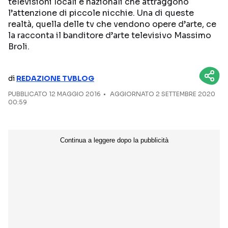
televisioni locali e nazionali che attraggono
l’attenzione di piccole nicchie. Una di queste
NETFLIX
MEDIASET INFINITY
realtà, quella delle tv che vendono opere d’arte, ce
la racconta il banditore d’arte televisivo Massimo
AMAZON PRIME VIDEO
DAZN
Broli.
DISNEY+
PARAMOUNT+
RAIPLAY
di
REDAZIONE TVBLOG
PUBBLICATO
12 MAGGIO 2016
AGGIORNATO 2 SETTEMBRE 2020
00:59
Categorie
NOTIZIE
INTERVISTE
ANTEPRIME
RUBRICHE
RETROSCENA
Seguici sui social