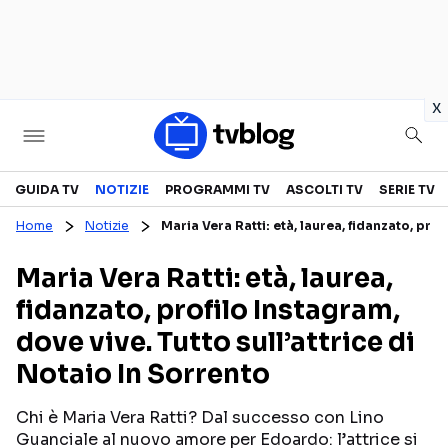
in
x
Televisione
GUIDA TV
NOTIZIE
PROGRAMMI TV
ASCOLTI TV
SERIE TV
Home
Notizie
Maria Vera Ratti: età, laurea, fidanzato, prof
GUIDA TV
ASCOLTI TV
Maria Vera Ratti: età, laurea,
CANALI TV
SERIE TV
fidanzato, profilo Instagram,
PROGRAMMI TV
REALITY SHOW
dove vive. Tutto sull’attrice di
PERSONAGGI TV
FICTION
Notaio In Sorrento
Chi è Maria Vera Ratti? Dal successo con Lino
Streaming
Guanciale al nuovo amore per Edoardo: l’attrice si