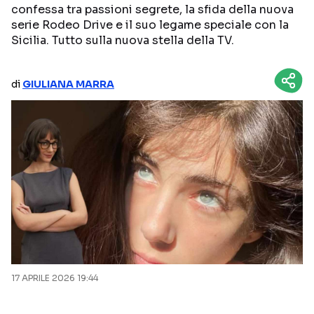
confessa tra passioni segrete, la sfida della nuova
NETFLIX
MEDIASET INFINITY
serie Rodeo Drive e il suo legame speciale con la
Sicilia. Tutto sulla nuova stella della TV.
AMAZON PRIME VIDEO
DAZN
DISNEY+
PARAMOUNT+
di
GIULIANA MARRA
RAIPLAY
Categorie
NOTIZIE
INTERVISTE
ANTEPRIME
RUBRICHE
RETROSCENA
17 APRILE 2026 19:44
Seguici sui social