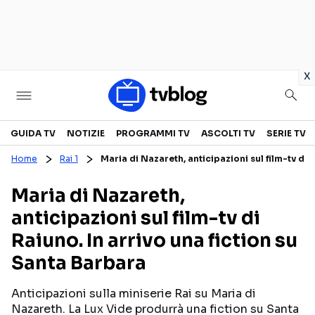
in
x
Televisione
GUIDA TV
NOTIZIE
PROGRAMMI TV
ASCOLTI TV
SERIE TV
Home
Rai 1
Maria di Nazareth, anticipazioni sul film-tv di 
GUIDA TV
ASCOLTI TV
Maria di Nazareth,
CANALI TV
SERIE TV
anticipazioni sul film-tv di
PROGRAMMI TV
REALITY SHOW
Raiuno. In arrivo una fiction su
PERSONAGGI TV
FICTION
Santa Barbara
Anticipazioni sulla miniserie Rai su Maria di
Streaming
Nazareth. La Lux Vide produrrà una fiction su Santa