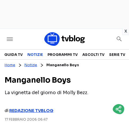
in
x
Televisione
GUIDA TV
NOTIZIE
PROGRAMMI TV
ASCOLTI TV
SERIE TV
Home
Notizie
Manganello Boys
GUIDA TV
ASCOLTI TV
Manganello Boys
CANALI TV
SERIE TV
PROGRAMMI TV
REALITY SHOW
La vignetta del giorno di Molly Bezz.
PERSONAGGI TV
FICTION
di
REDAZIONE TVBLOG
17 FEBBRAIO 2006 06:47
Streaming