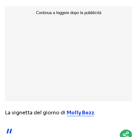
NETFLIX
MEDIASET INFINITY
AMAZON PRIME VIDEO
DAZN
DISNEY+
PARAMOUNT+
RAIPLAY
Categorie
NOTIZIE
INTERVISTE
ANTEPRIME
RUBRICHE
RETROSCENA
La vignetta del giorno di
Molly Bezz
.
Seguici sui social