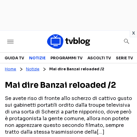
in
x
Televisione
GUIDA TV
NOTIZIE
PROGRAMMI TV
ASCOLTI TV
SERIE TV
Home
Notizie
Mai dire Banzai reloaded /2
GUIDA TV
ASCOLTI TV
Mai dire Banzai reloaded /2
CANALI TV
SERIE TV
PROGRAMMI TV
REALITY SHOW
Se avete riso di fronte allo scherzo di cattivo gusto
sui gabinetti portatili ordito dalla troupe televisiva
PERSONAGGI TV
FICTION
di una sorta di Scherzi a parte nipponico, dove però
è protagonista la gente comune, allora non potete
non apprezzare questo secondo filmato, sempre
Streaming
tratto dalla stessa trasmissione della[…]