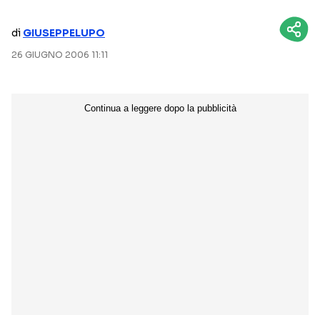
NETFLIX
MEDIASET INFINITY
di
GIUSEPPELUPO
AMAZON PRIME VIDEO
DAZN
26 GIUGNO 2006 11:11
DISNEY+
PARAMOUNT+
RAIPLAY
Categorie
NOTIZIE
INTERVISTE
ANTEPRIME
RUBRICHE
RETROSCENA
Seguici sui social