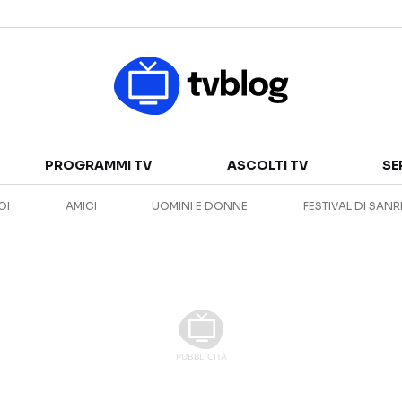
Televisione
PROGRAMMI TV
ASCOLTI TV
SE
GUIDA TV
ASCOLTI TV
OI
AMICI
UOMINI E DONNE
FESTIVAL DI SAN
CANALI TV
SERIE TV
PROGRAMMI TV
REALITY SHOW
PERSONAGGI TV
FICTION
Streaming