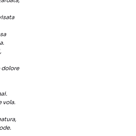
zardata,
isata
osa
a.
,
 dolore
ai.
 vola.
eatura,
lode.