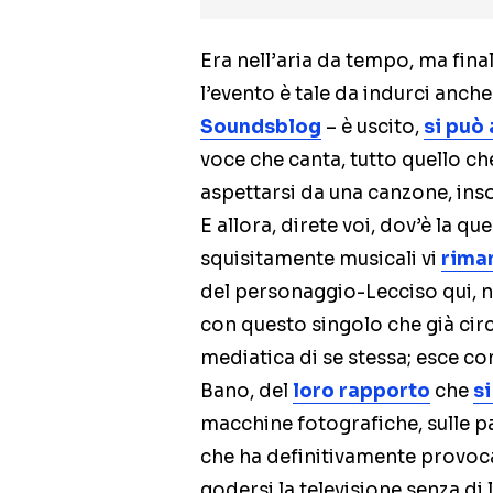
Era nell’aria da tempo, ma fina
l’evento è tale da indurci anche
Soundsblog
– è uscito,
si può
voce che canta, tutto quello 
aspettarsi da una canzone, in
E allora, direte voi, dov’è la q
squisitamente musicali vi
riman
del personaggio-Lecciso qui, n
con questo singolo che già cir
mediatica di se stessa; esce c
Bano, del
loro rapporto
che
s
macchine fotografiche, sulle pa
che ha definitivamente provoca
godersi la televisione senza di 