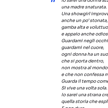
Io sarei una donna az
una madre snaturata.
Una showgirl improvv
anche un po’ stonata,
gamba alta e voluttu
e appaio anche odios
Guardami negli occhi
guardami nel cuore,
ogni donna ha un suo
che si porta dentro,
non mostra al mondo
e che non confessa m
Guarda il tempo come
Si vive una volta sola.
Io sarei una strana cr
quella storia che esp