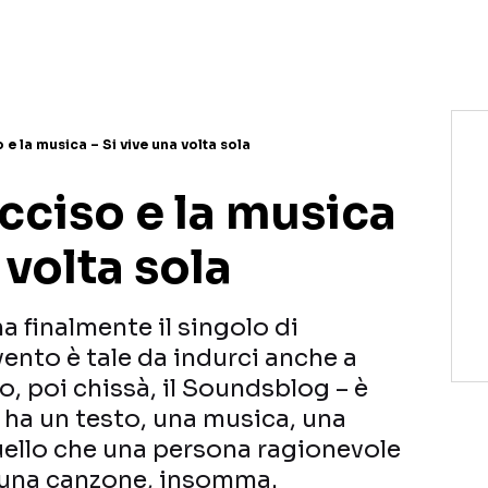
NETFLIX
MEDIASET INFINITY
AMAZON PRIME VIDEO
DAZN
DISNEY+
PARAMOUNT+
RAIPLAY
e la musica – Si vive una volta sola
cciso e la musica
 volta sola
a finalmente il singolo di
vento è tale da indurci anche a
o, poi chissà, il Soundsblog – è
, ha un testo, una musica, una
uello che una persona ragionevole
 una canzone, insomma.