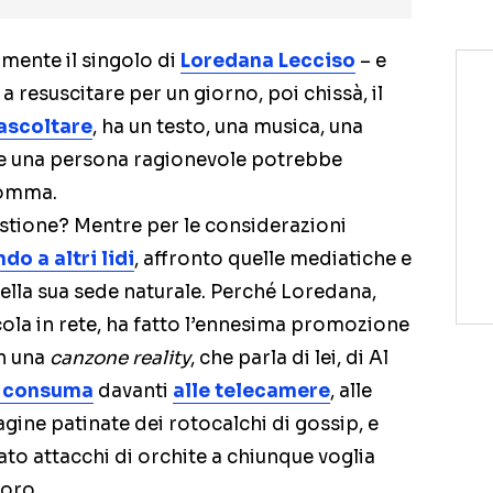
lmente il singolo di
Loredana Lecciso
– e
 a resuscitare per un giorno, poi chissà, il
 ascoltare
, ha un testo, una musica, una
che una persona ragionevole potrebbe
somma.
uestione? Mentre per le considerazioni
do a altri lidi
, affronto quelle mediatiche e
ella sua sede naturale. Perché Loredana,
cola in rete, ha fatto l’ennesima promozione
on una
canzone reality
, che parla di lei, di Al
i consuma
davanti
alle telecamere
, alle
gine patinate dei rotocalchi di gossip, e
to attacchi di orchite a chiunque voglia
loro.