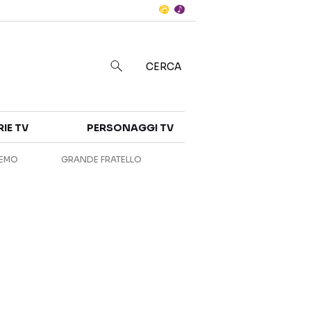
Notizie
in
CERCA
Categorie
RIE TV
PERSONAGGI TV
NOTIZIE
INTERVISTE
REMO
GRANDE FRATELLO
ANTEPRIME
RUBRICHE
RETROSCENA