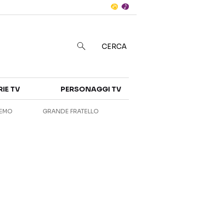
Notizie
in
CERCA
Categorie
RIE TV
PERSONAGGI TV
NOTIZIE
INTERVISTE
REMO
GRANDE FRATELLO
ANTEPRIME
RUBRICHE
RETROSCENA