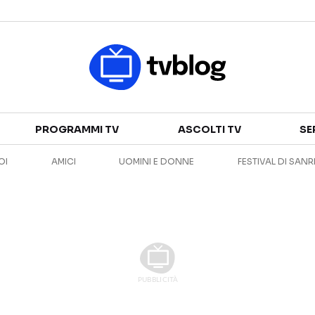
Televisione
PROGRAMMI TV
ASCOLTI TV
SE
GUIDA TV
ASCOLTI TV
OI
AMICI
UOMINI E DONNE
FESTIVAL DI SAN
CANALI TV
SERIE TV
PROGRAMMI TV
REALITY SHOW
PERSONAGGI TV
FICTION
Streaming