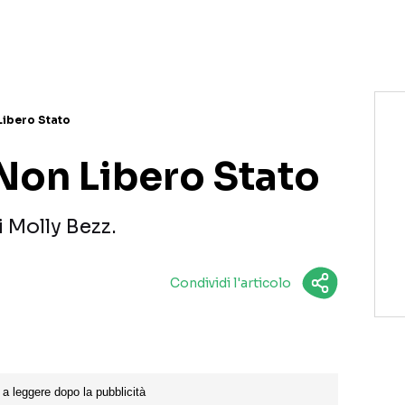
NETFLIX
MEDIASET INFINITY
AMAZON PRIME VIDEO
DAZN
DISNEY+
PARAMOUNT+
RAIPLAY
Libero Stato
 Non Libero Stato
i Molly Bezz.
Condividi l'articolo