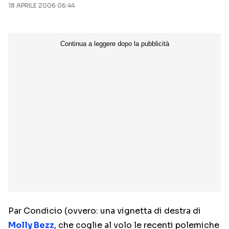
18 APRILE 2006 06:44
NETFLIX
MEDIASET INFINITY
AMAZON PRIME VIDEO
DAZN
DISNEY+
PARAMOUNT+
RAIPLAY
Categorie
NOTIZIE
INTERVISTE
ANTEPRIME
RUBRICHE
RETROSCENA
Par Condicio (ovvero: una vignetta di destra di
Seguici sui social
Molly Bezz
, che coglie al volo le recenti polemiche