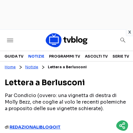
in
x
Televisione
GUIDA TV
NOTIZIE
PROGRAMMI TV
ASCOLTI TV
SERIE TV
Home
Notizie
Lettera a Berlusconi
GUIDA TV
ASCOLTI TV
Lettera a Berlusconi
CANALI TV
SERIE TV
PROGRAMMI TV
REALITY SHOW
Par Condicio (ovvero: una vignetta di destra di
Molly Bezz, che coglie al volo le recenti polemiche
PERSONAGGI TV
FICTION
a proposito delle sue vignette schierate).
Streaming
di
REDAZIONALIBLOGOIT