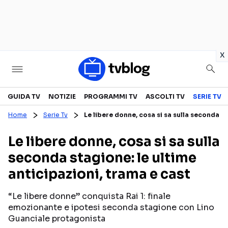
in
x
Televisione
GUIDA TV
NOTIZIE
PROGRAMMI TV
ASCOLTI TV
SERIE TV
Home
Serie Tv
Le libere donne, cosa si sa sulla seconda st
GUIDA TV
ASCOLTI TV
Le libere donne, cosa si sa sulla
CANALI TV
SERIE TV
seconda stagione: le ultime
PROGRAMMI TV
REALITY SHOW
anticipazioni, trama e cast
PERSONAGGI TV
FICTION
“Le libere donne” conquista Rai 1: finale
emozionante e ipotesi seconda stagione con Lino
Streaming
Guanciale protagonista