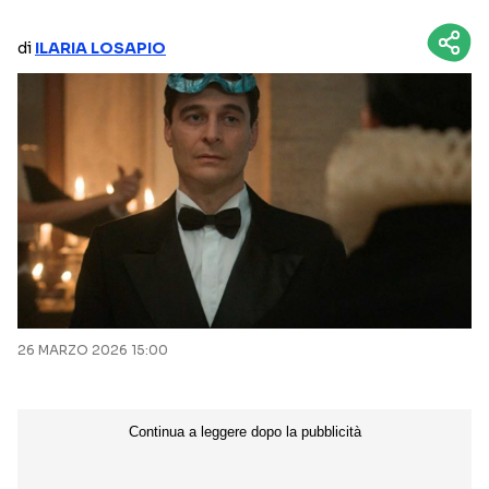
NETFLIX
MEDIASET INFINITY
di
ILARIA LOSAPIO
AMAZON PRIME VIDEO
DAZN
DISNEY+
PARAMOUNT+
RAIPLAY
Categorie
NOTIZIE
INTERVISTE
ANTEPRIME
RUBRICHE
26 MARZO 2026 15:00
RETROSCENA
Seguici sui social