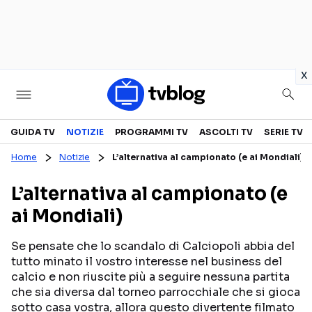
in
x
Televisione
GUIDA TV
NOTIZIE
PROGRAMMI TV
ASCOLTI TV
SERIE TV
Home
Notizie
L’alternativa al campionato (e ai Mondiali)
GUIDA TV
ASCOLTI TV
L’alternativa al campionato (e
CANALI TV
SERIE TV
ai Mondiali)
PROGRAMMI TV
REALITY SHOW
PERSONAGGI TV
FICTION
Se pensate che lo scandalo di Calciopoli abbia del
tutto minato il vostro interesse nel business del
calcio e non riuscite più a seguire nessuna partita
che sia diversa dal torneo parrocchiale che si gioca
Streaming
sotto casa vostra, allora questo divertente filmato