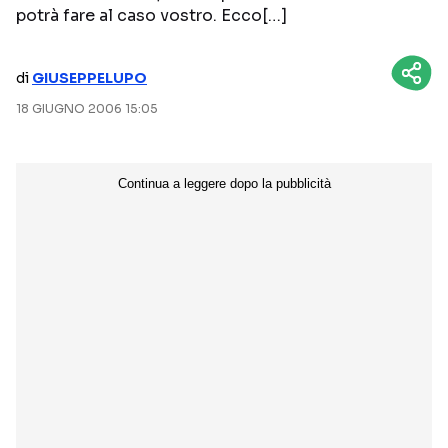
potrà fare al caso vostro. Ecco[…]
NETFLIX
MEDIASET INFINITY
AMAZON PRIME VIDEO
DAZN
di
GIUSEPPELUPO
DISNEY+
PARAMOUNT+
18 GIUGNO 2006 15:05
RAIPLAY
Categorie
NOTIZIE
INTERVISTE
ANTEPRIME
RUBRICHE
RETROSCENA
Seguici sui social