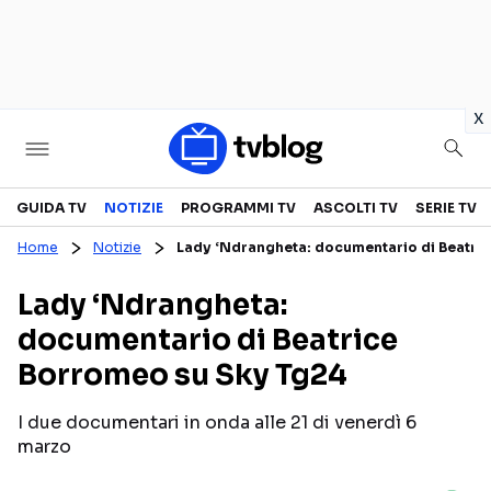
in
x
Televisione
GUIDA TV
NOTIZIE
PROGRAMMI TV
ASCOLTI TV
SERIE TV
Home
Notizie
Lady ‘Ndrangheta: documentario di Beatri
GUIDA TV
ASCOLTI TV
Lady ‘Ndrangheta:
CANALI TV
SERIE TV
documentario di Beatrice
PROGRAMMI TV
REALITY SHOW
Borromeo su Sky Tg24
PERSONAGGI TV
FICTION
I due documentari in onda alle 21 di venerdì 6
marzo
Streaming