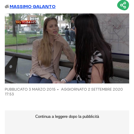
di
MASSIMO GALANTO
NETFLIX
MEDIASET INFINITY
AMAZON PRIME VIDEO
DAZN
DISNEY+
PARAMOUNT+
RAIPLAY
Categorie
NOTIZIE
INTERVISTE
ANTEPRIME
RUBRICHE
PUBBLICATO
3 MARZO 2015
AGGIORNATO 2 SETTEMBRE 2020
17:53
RETROSCENA
Seguici sui social