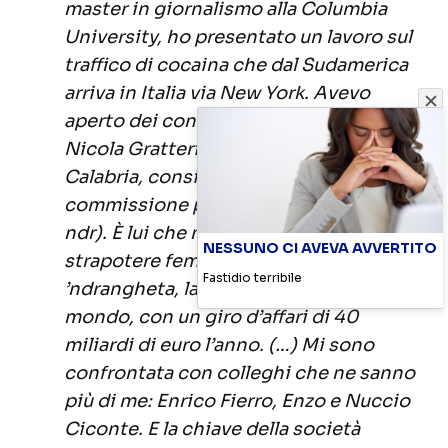
master in giornalismo alla Columbia
University, ho presentato un lavoro sul
traffico di cocaina che dal Sudamerica
arriva in Italia via New York. Avevo
aperto dei contatti con Fbi e Dea e con
Nicola Gratteri (procuratore a Reggio
Calabria, consigliere della
commissione parlamentare antimafia,
ndr). È lui che mi ha raccontato dello
NESSUNO CI AVEVA AVVERTITO
strapotere femminile nella
Fastidio terribile
’ndrangheta, la più potente mafia del
mondo, con un giro d’affari di 40
miliardi di euro l’anno. (…) Mi sono
confrontata con colleghi che ne sanno
più di me: Enrico Fierro, Enzo e Nuccio
Ciconte. E la chiave della società