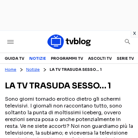
in
x
Televisione
GUIDA TV
NOTIZIE
PROGRAMMI TV
ASCOLTI TV
SERIE TV
Home
Notizie
LA TV TRASUDA SESSO… 1
GUIDA TV
ASCOLTI TV
LA TV TRASUDA SESSO… 1
CANALI TV
SERIE TV
PROGRAMMI TV
REALITY SHOW
Sono giorni tornado erotico dietro gli schermi
televisivi. I giornali non raccontano tutto, sono
PERSONAGGI TV
FICTION
soltanto la punta di moltissimi iceberg, ovvero
erezioni senza posa o anche potenzialmente in
resta. Ve ne siete accorti? Noi non guardiamo più la
Streaming
televisione, la subiamo; e viceversa la televisione