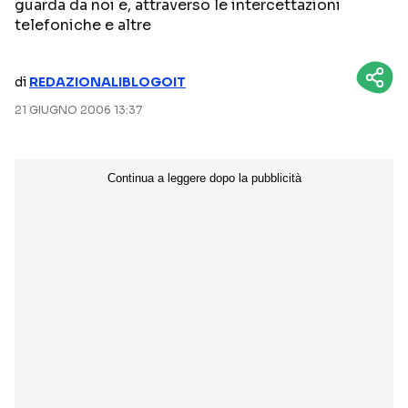
guarda da noi e, attraverso le intercettazioni
telefoniche e altre
NETFLIX
MEDIASET INFINITY
AMAZON PRIME VIDEO
DAZN
di
REDAZIONALIBLOGOIT
DISNEY+
PARAMOUNT+
21 GIUGNO 2006 13:37
RAIPLAY
Categorie
NOTIZIE
INTERVISTE
ANTEPRIME
RUBRICHE
RETROSCENA
Seguici sui social