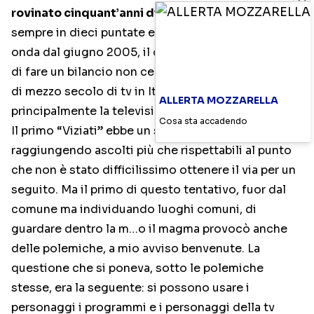
rovinato cinquant’anni di tv?
“, un programma
sempre in dieci puntate e venti capitoli andato in
onda dal giugno 2005, il cui scopo era ed è quello
di fare un bilancio non celebrativa e festeggiante
di mezzo secolo di tv in Italia, ripeto,
ALLERTA MOZZARELLA
principalmente la televisione della Rai.
Cosa sta accadendo
Il primo “Viziati” ebbe un successo inaspettato,
raggiungendo ascolti più che rispettabili al punto
che non è stato difficilissimo ottenere il via per un
seguito. Ma il primo di questo tentativo, fuor dal
comune ma individuando luoghi comuni, di
guardare dentro la m…o il magma provocò anche
delle polemiche, a mio avviso benvenute. La
questione che si poneva, sotto le polemiche
stesse, era la seguente: si possono usare i
personaggi i programmi e i personaggi della tv