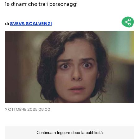
le dinamiche tra i personaggi
NETFLIX
MEDIASET INFINITY
AMAZON PRIME VIDEO
DAZN
di
SVEVA SCALVENZI
DISNEY+
PARAMOUNT+
RAIPLAY
Categorie
NOTIZIE
INTERVISTE
ANTEPRIME
RUBRICHE
RETROSCENA
7 OTTOBRE 2025 08:00
Seguici sui social