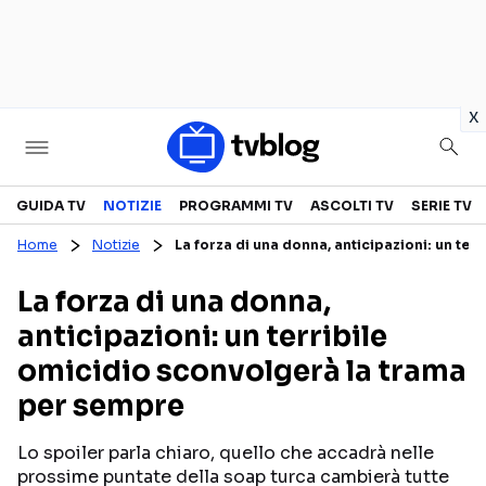
in
x
Televisione
GUIDA TV
NOTIZIE
PROGRAMMI TV
ASCOLTI TV
SERIE TV
Home
Notizie
La forza di una donna, anticipazioni: un te
GUIDA TV
ASCOLTI TV
La forza di una donna,
CANALI TV
SERIE TV
anticipazioni: un terribile
PROGRAMMI TV
REALITY SHOW
omicidio sconvolgerà la trama
PERSONAGGI TV
FICTION
per sempre
Lo spoiler parla chiaro, quello che accadrà nelle
Streaming
prossime puntate della soap turca cambierà tutte