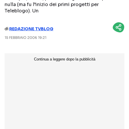
nulla (ma fu l’inizio dei primi progetti per
NETFLIX
MEDIASET INFINITY
Teleblogo). Un
AMAZON PRIME VIDEO
DAZN
di
REDAZIONE TVBLOG
DISNEY+
PARAMOUNT+
15 FEBBRAIO 2006 19:21
RAIPLAY
Categorie
NOTIZIE
INTERVISTE
ANTEPRIME
RUBRICHE
RETROSCENA
Seguici sui social