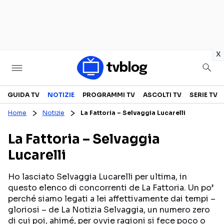
in
x
Televisione
GUIDA TV
NOTIZIE
PROGRAMMI TV
ASCOLTI TV
SERIE TV
Home
Notizie
La Fattoria – Selvaggia Lucarelli
GUIDA TV
ASCOLTI TV
La Fattoria – Selvaggia
CANALI TV
SERIE TV
Lucarelli
PROGRAMMI TV
REALITY SHOW
PERSONAGGI TV
FICTION
Ho lasciato Selvaggia Lucarelli per ultima, in
questo elenco di concorrenti de La Fattoria. Un po’
perché siamo legati a lei affettivamente dai tempi –
gloriosi – de La Notizia Selvaggia, un numero zero
Streaming
di cui poi, ahimé, per ovvie ragioni si fece poco o