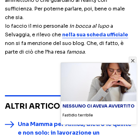
ammettono o che guardano ai reality con
sufficienza. Per poterne parlare, poi, bene o male
che sia.
Io faccio il mio personale
in bocca al lupo
a
Selvaggia, e rilevo che
nella sua scheda ufficiale
non si fa menzione del suo blog. Che, di fatto, è
parte di ciò che l’ha resa
famosa
.
ALTRI ARTICOLI SU
NOTIZIE
NESSUNO CI AVEVA AVVERTITO
Fastidio terribile
Una Mamma per Amica, dietro le quinte
e non solo: in lavorazione un