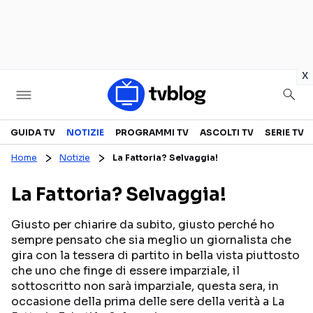
in
x
Televisione
GUIDA TV
NOTIZIE
PROGRAMMI TV
ASCOLTI TV
SERIE TV
Home
Notizie
La Fattoria? Selvaggia!
GUIDA TV
ASCOLTI TV
La Fattoria? Selvaggia!
CANALI TV
SERIE TV
PROGRAMMI TV
REALITY SHOW
Giusto per chiarire da subito, giusto perché ho
sempre pensato che sia meglio un giornalista che
PERSONAGGI TV
FICTION
gira con la tessera di partito in bella vista piuttosto
che uno che finge di essere imparziale, il
sottoscritto non sarà imparziale, questa sera, in
Streaming
occasione della prima delle sere della verità a La