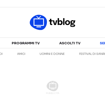
Televisione
PROGRAMMI TV
ASCOLTI TV
SE
GUIDA TV
ASCOLTI TV
OI
AMICI
UOMINI E DONNE
FESTIVAL DI SAN
CANALI TV
SERIE TV
PROGRAMMI TV
REALITY SHOW
PERSONAGGI TV
FICTION
Streaming