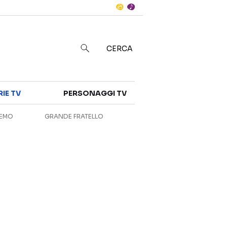
Notizie
in
CERCA
Categorie
RIE TV
PERSONAGGI TV
NOTIZIE
INTERVISTE
REMO
GRANDE FRATELLO
ANTEPRIME
RUBRICHE
RETROSCENA