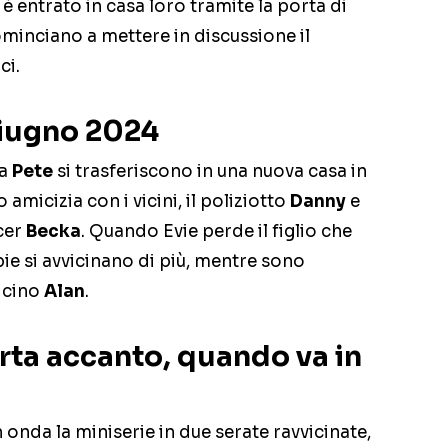
entrato in casa loro tramite la porta di
minciano a mettere in discussione il
ci.
giugno 2024
ta
Pete
si trasferiscono in una nuova casa in
amicizia con i vicini, il poliziotto
Danny
e
ncer
Becka
. Quando Evie perde il figlio che
ie si avvicinano di più, mentre sono
icino
Alan
.
rta accanto, quando va in
onda la miniserie in due serate ravvicinate,