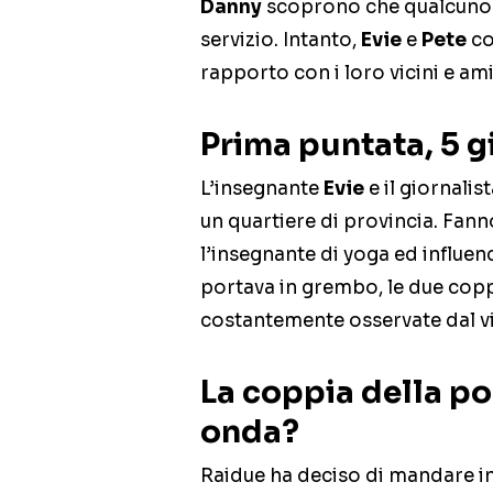
Danny
scoprono che qualcuno è 
servizio. Intanto,
Evie
e
Pete
co
rapporto con i loro vicini e ami
Prima puntata, 5 
L’insegnante
Evie
e il giornalis
un quartiere di provincia. Fanno 
l’insegnante di yoga ed influe
portava in grembo, le due copp
costantemente osservate dal v
La coppia della po
onda?
Raidue ha deciso di mandare in 