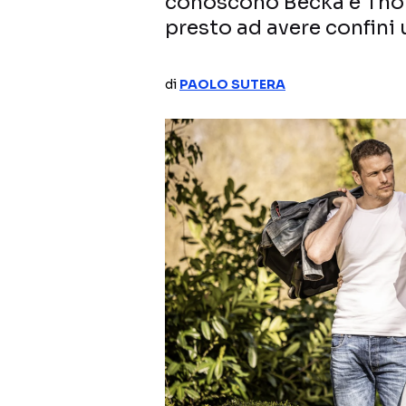
conoscono Becka e Thoma
presto ad avere confini
di
PAOLO SUTERA