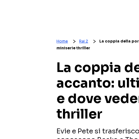
Home
Rai 2
La coppia della por
miniserie thriller
La coppia de
accanto: ult
e dove veder
thriller
Evie e Pete si trasferisc