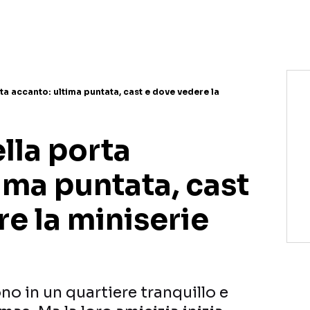
NETFLIX
MEDIASET INFINITY
AMAZON PRIME VIDEO
DAZN
DISNEY+
PARAMOUNT+
RAIPLAY
ta accanto: ultima puntata, cast e dove vedere la
lla porta
ima puntata, cast
e la miniserie
ono in un quartiere tranquillo e