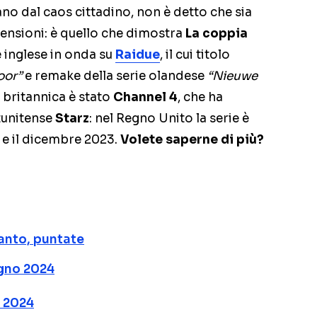
ano dal caos cittadino, non è detto che sia
tensioni: è quello che dimostra
La coppia
e inglese in onda su
Raidue
, il cui titolo
oor”
e remake della serie olandese
“Nieuwe
e britannica è stato
Channel 4
, che ha
tunitense
Starz
: nel Regno Unito la serie è
 e il dicembre 2023.
Volete saperne di più?
anto, puntate
gno 2024
o 2024