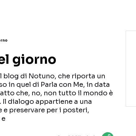
NETFLIX
MEDIASET INFINITY
AMAZON PRIME VIDEO
DAZN
DISNEY+
PARAMOUNT+
RAIPLAY
orno
el giorno
 blog di Notuno, che riporta un
o in quel di Parla con Me, in data
fatto che, no, non tutto il mondo è
. Il dialogo appartiene a una
e preservare per i posteri,
 e