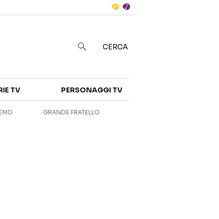
Notizie
in
CERCA
Categorie
RIE TV
PERSONAGGI TV
NOTIZIE
INTERVISTE
REMO
GRANDE FRATELLO
ANTEPRIME
RUBRICHE
RETROSCENA