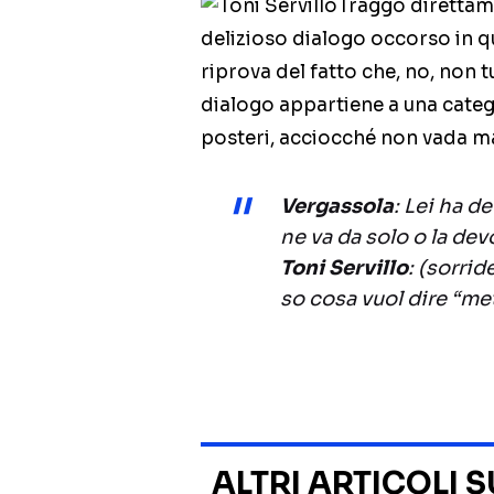
Traggo direttam
delizioso dialogo occorso in q
riprova del fatto che, no, non t
dialogo appartiene a una categ
posteri, acciocché non vada ma
Vergassola
: Lei ha d
ne va da solo o la de
Toni Servillo
: (sorri
so cosa vuol dire “m
ALTRI ARTICOLI 