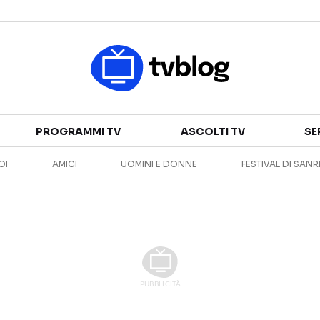
Televisione
PROGRAMMI TV
ASCOLTI TV
SE
GUIDA TV
ASCOLTI TV
OI
AMICI
UOMINI E DONNE
FESTIVAL DI SAN
CANALI TV
SERIE TV
PROGRAMMI TV
REALITY SHOW
PERSONAGGI TV
FICTION
Streaming