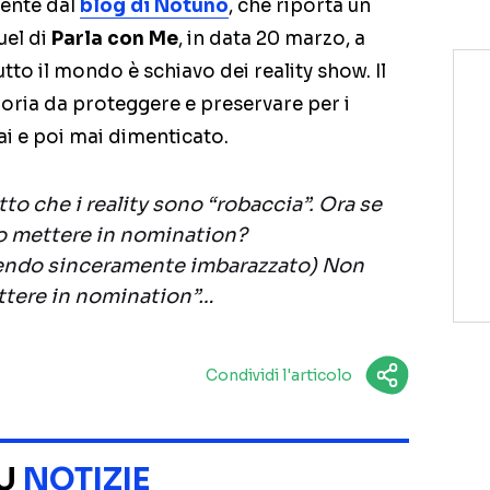
ente dal
blog di Notuno
, che riporta un
uel di
Parla con Me
, in data 20 marzo, a
utto il mondo è schiavo dei reality show. Il
oria da proteggere e preservare per i
i e poi mai dimenticato.
etto che i reality sono “robaccia”. Ora se
vo mettere in nomination?
dendo sinceramente imbarazzato) Non
ettere in nomination”…
Condividi l'articolo
SU
NOTIZIE