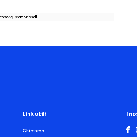
Link utili
I no
Chi siamo