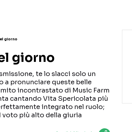
NETFLIX
MEDIASET INFINITY
AMAZON PRIME VIDEO
DAZN
DISNEY+
PARAMOUNT+
RAIPLAY
el giorno
el giorno
asmissione, te lo slacci solo un
ffo a pronunciare queste belle
, mito incontrastato di Music Farm
nta cantando Vita Spericolata più
rfettamente integrato nel ruolo;
 voto più alto della giuria