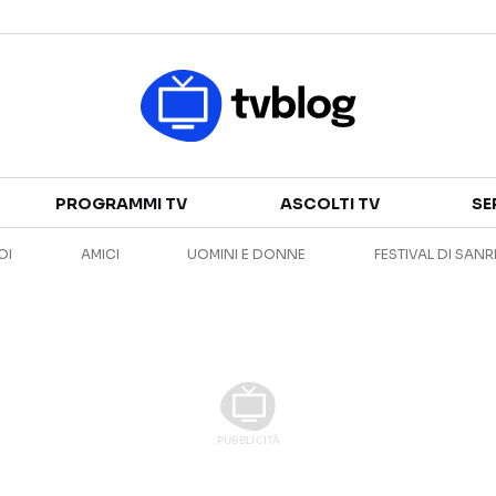
Televisione
PROGRAMMI TV
ASCOLTI TV
SE
GUIDA TV
ASCOLTI TV
OI
AMICI
UOMINI E DONNE
FESTIVAL DI SAN
CANALI TV
SERIE TV
PROGRAMMI TV
REALITY SHOW
PERSONAGGI TV
FICTION
Streaming