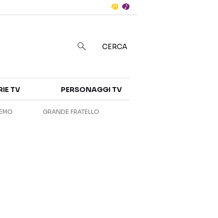
Notizie
in
CERCA
Categorie
RIE TV
PERSONAGGI TV
NOTIZIE
INTERVISTE
REMO
GRANDE FRATELLO
ANTEPRIME
RUBRICHE
RETROSCENA