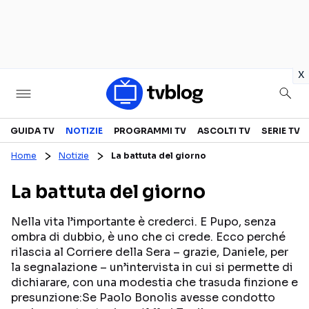
in
x
Televisione
GUIDA TV
NOTIZIE
PROGRAMMI TV
ASCOLTI TV
SERIE TV
Home
Notizie
La battuta del giorno
GUIDA TV
ASCOLTI TV
La battuta del giorno
CANALI TV
SERIE TV
PROGRAMMI TV
REALITY SHOW
Nella vita l’importante è crederci. E Pupo, senza
ombra di dubbio, è uno che ci crede. Ecco perché
PERSONAGGI TV
FICTION
rilascia al Corriere della Sera – grazie, Daniele, per
la segnalazione – un’intervista in cui si permette di
dichiarare, con una modestia che trasuda finzione e
Streaming
presunzione:Se Paolo Bonolis avesse condotto