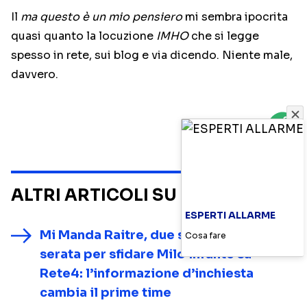
Il
ma questo è un mio pensiero
mi sembra ipocrita
quasi quanto la locuzione
IMHO
che si legge
spesso in rete, sui blog e via dicendo. Niente male,
davvero.
ALTRI ARTICOLI SU
NOTIZIE
ESPERTI ALLARME
Mi Manda Raitre, due speciali in prima
Cosa fare
serata per sfidare Milo Infante su
Rete4: l’informazione d’inchiesta
cambia il prime time