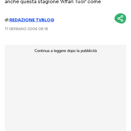
anche questa stagione ‘Affari Tuoi’ come
NETFLIX
MEDIASET INFINITY
di
REDAZIONE TVBLOG
AMAZON PRIME VIDEO
DAZN
17 GENNAIO 2006 08:18
DISNEY+
PARAMOUNT+
RAIPLAY
Categorie
NOTIZIE
INTERVISTE
ANTEPRIME
RUBRICHE
RETROSCENA
Seguici sui social