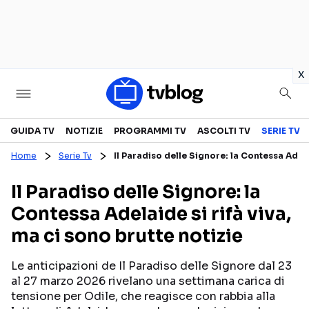
in
x
Televisione
GUIDA TV
NOTIZIE
PROGRAMMI TV
ASCOLTI TV
SERIE TV
Home
Serie Tv
Il Paradiso delle Signore: la Contessa Adelai
GUIDA TV
ASCOLTI TV
Il Paradiso delle Signore: la
CANALI TV
SERIE TV
Contessa Adelaide si rifà viva,
PROGRAMMI TV
REALITY SHOW
ma ci sono brutte notizie
PERSONAGGI TV
FICTION
Le anticipazioni de Il Paradiso delle Signore dal 23
al 27 marzo 2026 rivelano una settimana carica di
Streaming
tensione per Odile, che reagisce con rabbia alla