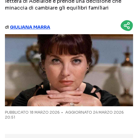
lettera di Adelaide e prende una decisione che
minaccia di cambiare gli equilibri familiari
NETFLIX
MEDIASET INFINITY
AMAZON PRIME VIDEO
DAZN
di
GIULIANA MARRA
DISNEY+
PARAMOUNT+
RAIPLAY
Categorie
NOTIZIE
INTERVISTE
ANTEPRIME
RUBRICHE
RETROSCENA
PUBBLICATO
18 MARZO 2026
AGGIORNATO 24 MARZO 2026
20:51
Seguici sui social