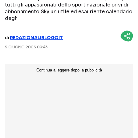
tutti gli appassionati dello sport nazionale privi di
NETFLIX
MEDIASET INFINITY
abbonamento Sky un utile ed esauriente calendario
degli
AMAZON PRIME VIDEO
DAZN
DISNEY+
PARAMOUNT+
di
REDAZIONALIBLOGOIT
RAIPLAY
9 GIUGNO 2006 09:43
Categorie
NOTIZIE
INTERVISTE
ANTEPRIME
RUBRICHE
RETROSCENA
Seguici sui social