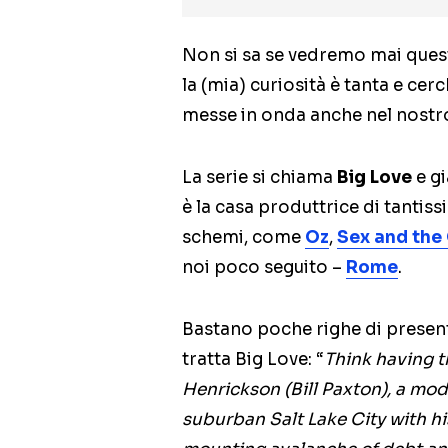
Non si sa se vedremo mai ques
la (mia) curiosità è tanta e ce
messe in onda anche nel nostr
La serie si chiama
Big Love
e g
è la casa produttrice di tantiss
schemi, come
Oz
,
Sex and the 
noi poco seguito –
Rome
.
Bastano poche righe di presen
tratta Big Love: “
Think having t
Henrickson (Bill Paxton), a mo
suburban Salt Lake City with hi