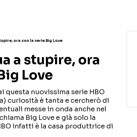
NETFLIX
MEDIASET INFINITY
AMAZON PRIME VIDEO
DAZN
DISNEY+
PARAMOUNT+
RAIPLAY
upire, ora con la serie Big Love
 a stupire, ora
 Big Love
ai questa nuovissima serie HBO
ia) curiosità è tanta e cercherò di
entuali messe in onda anche nel
 chiama Big Love e già solo la
BO infatti è la casa produttrice di