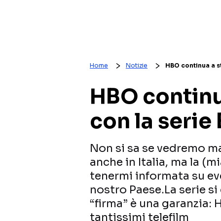
Home
Notizie
HBO continua a st
HBO continua
con la serie
Non si sa se vedremo m
anche in Italia, ma la (m
tenermi informata su ev
nostro Paese.La serie si
“firma” è una garanzia: H
tantissimi telefilm