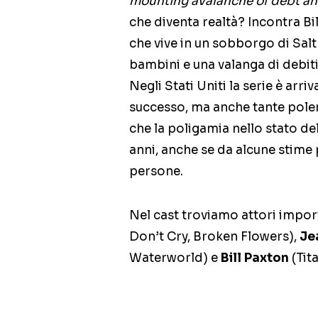
mounting avalanche of debt a
che diventa realtà? Incontra Bi
che vive in un sobborgo di Salt 
bambini e una valanga di debiti
Negli Stati Uniti la serie è arr
successo, ma anche tante pole
che la poligamia nello stato de
anni, anche se da alcune stime 
persone.
Nel cast troviamo attori import
Don’t Cry, Broken Flowers),
Je
Waterworld) e
Bill Paxton
(Tit