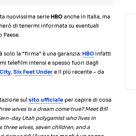
ta nuovissima serie
HBO
anche in Italia, ma
rcherò di tenermi informata su eventuali
o Paese.
ià solo la “firma” è una garanzia:
HBO
infatti
imi telefilm intensi e spesso fuori dagli
City
,
Six Feet Under
e il più recente – da
tazione sul
sito ufficiale
per capire di cosa
hree wives is a dream come true? Meet Bill
dern-day Utah polygamist who lives in
s three wives, seven children, and a