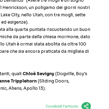
nd demands
” (Avere tre mogli è un sogno
ll Henrickson, un poligamo dei giorni nostri
Lake City, nello Utah, con tre mogli, sette
 ed esigenze).
ivata alla quarta puntata riscuotendo un buon
miche da parte della chiesa mormone, dato
llo Utah è ormai stata abolita da oltre 100
pare che sia ancora praticata da migliaia di
anti, quali
Chloë Sevigny
(Dogville, Boy’s
anne Tripplehorn
(Sliding Doors,
anic, Aliens, Apollo 13).
Condividi l'articolo