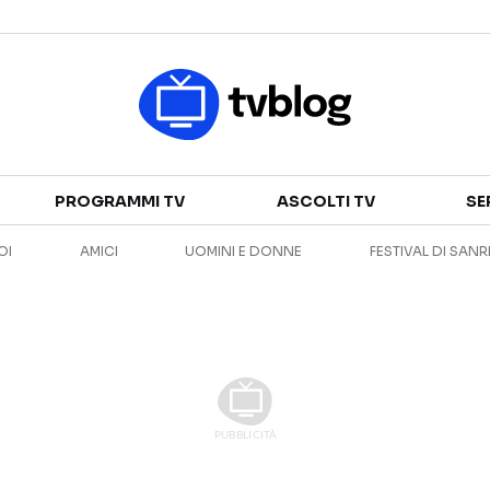
Televisione
PROGRAMMI TV
ASCOLTI TV
SE
GUIDA TV
ASCOLTI TV
OI
AMICI
UOMINI E DONNE
FESTIVAL DI SAN
CANALI TV
SERIE TV
PROGRAMMI TV
REALITY SHOW
PERSONAGGI TV
FICTION
Streaming