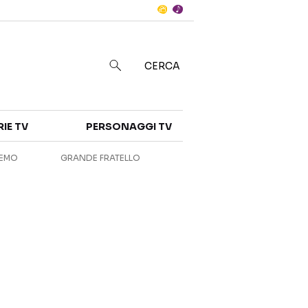
Notizie
in
CERCA
Categorie
RIE TV
PERSONAGGI TV
NOTIZIE
INTERVISTE
REMO
GRANDE FRATELLO
ANTEPRIME
RUBRICHE
RETROSCENA