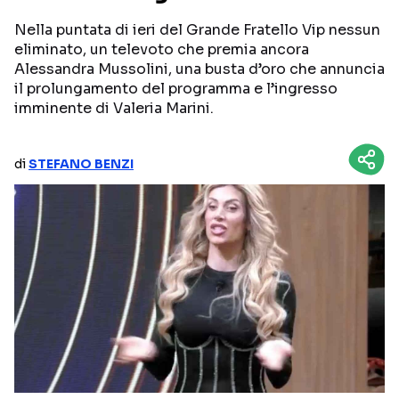
Nella puntata di ieri del Grande Fratello Vip nessun
NETFLIX
MEDIASET INFINITY
eliminato, un televoto che premia ancora
AMAZON PRIME VIDEO
DAZN
Alessandra Mussolini, una busta d’oro che annuncia
il prolungamento del programma e l’ingresso
DISNEY+
PARAMOUNT+
imminente di Valeria Marini.
RAIPLAY
di
STEFANO BENZI
Categorie
NOTIZIE
INTERVISTE
ANTEPRIME
RUBRICHE
RETROSCENA
Seguici sui social