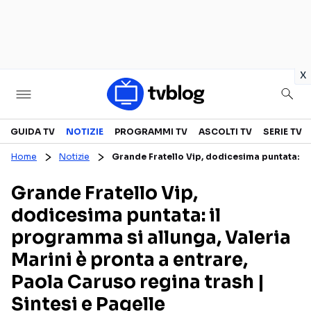
in
x
Televisione
GUIDA TV
NOTIZIE
PROGRAMMI TV
ASCOLTI TV
SERIE TV
Home
Notizie
Grande Fratello Vip, dodicesima puntata: il 
GUIDA TV
ASCOLTI TV
Grande Fratello Vip,
CANALI TV
SERIE TV
dodicesima puntata: il
PROGRAMMI TV
REALITY SHOW
programma si allunga, Valeria
PERSONAGGI TV
FICTION
Marini è pronta a entrare,
Paola Caruso regina trash |
Streaming
Sintesi e Pagelle