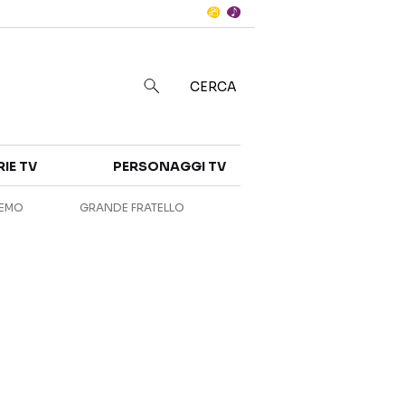
Notizie
in
CERCA
Categorie
RIE TV
PERSONAGGI TV
NOTIZIE
INTERVISTE
REMO
GRANDE FRATELLO
ANTEPRIME
RUBRICHE
RETROSCENA