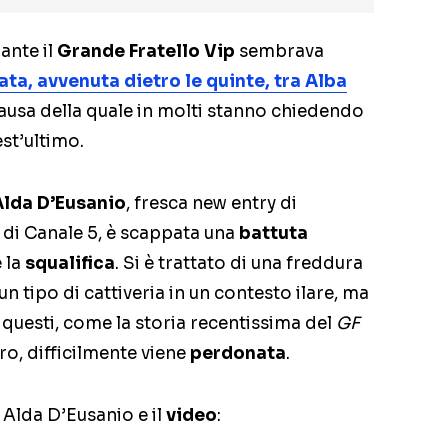
ante il
Grande Fratello Vip
sembrava
ta, avvenuta dietro le quinte, tra Alba
causa della quale in molti stanno chiedendo
est’ultimo.
Alda D’Eusanio
, fresca new entry di
 di Canale 5, è scappata una
battuta
 la
squalifica
. Si è trattato di una freddura
un tipo di cattiveria in un contesto ilare, ma
e questi, come la storia recentissima del
GF
ro, difficilmente viene
perdonata
.
i Alda D’Eusanio e il
video
: