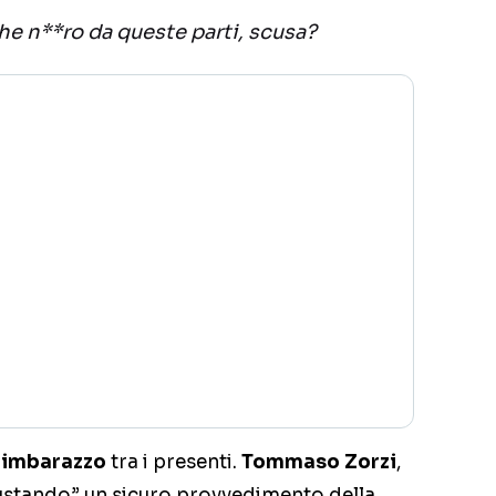
e n**ro da queste parti, scusa?
e
imbarazzo
tra i presenti.
Tommaso Zorzi
,
gustando” un sicuro provvedimento della