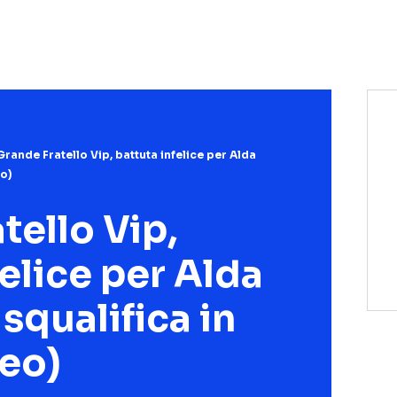
NETFLIX
MEDIASET INFINITY
AMAZON PRIME VIDEO
DAZN
DISNEY+
PARAMOUNT+
RAIPLAY
Grande Fratello Vip, battuta infelice per Alda
eo)
tello Vip,
felice per Alda
squalifica in
deo)