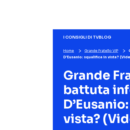
I CONSIGLI DI TVBLOG
Home
Grande Fratello VIP
D’Eusanio: squalifica in vista? (Vid
Grande Fra
battuta in
D’Eusanio: 
vista? (Vi