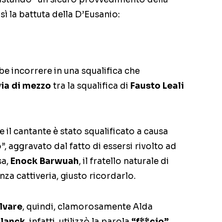
ì la battuta della D’Eusanio:
e incorrere in una squalifica che
via di mezzo
tra la squalifica di
Fausto Leali
 il cantante è stato squalificato a causa
o”, aggravato dal fatto di essersi rivolto ad
sa,
Enock Barwuah
, il fratello naturale di
nza cattiveria, giusto ricordarlo.
lvare
, quindi, clamorosamente Alda
Blanck
, infatti, utilizzò la parola
“f**cio”
,