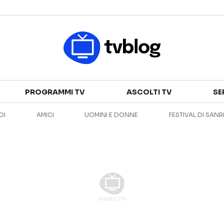
Televisione
PROGRAMMI TV
ASCOLTI TV
SE
GUIDA TV
ASCOLTI TV
OI
AMICI
UOMINI E DONNE
FESTIVAL DI SAN
CANALI TV
SERIE TV
PROGRAMMI TV
REALITY SHOW
PERSONAGGI TV
FICTION
Streaming