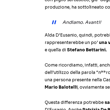
produzione, ha sottolineato cos
Andiamo. Avanti!
Alda D’Eusanio, quindi, potrebb
rappresenterebbe un po’
una 
e quella di
Stefano Bettarini.
Come ricordiamo, infatti, anche
dell’utilizzo della parola “n**r
una persona presente nella Ca
Mario Balotelli
, ovviamente se
Questa differenza potrebbe
sa
D’Eusanio. Anche
Patrizia De 