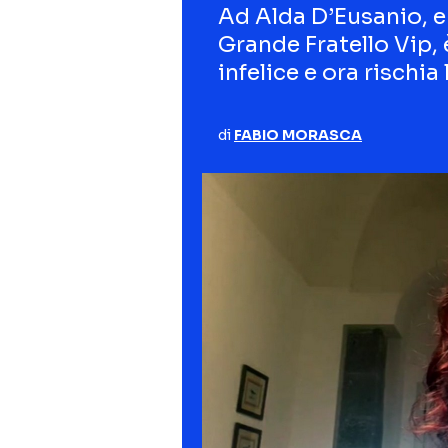
Ad Alda D’Eusanio, en
Grande Fratello Vip,
infelice e ora rischia 
di
FABIO MORASCA