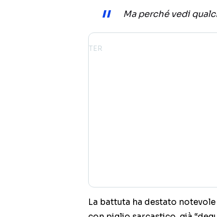
Ma perché vedi qualch
La battuta ha destato notevol
con piglio sarcastico, già “de