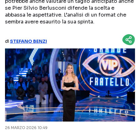
potrebbe anche valutare un taglio anticipato anche
se Pier Silvio Berlusconi difende la scelta e
NETFLIX
MEDIASET INFINITY
abbassa le aspettative. L’analisi di un format che
sembra avere esaurito la sua spinta.
AMAZON PRIME VIDEO
DAZN
DISNEY+
PARAMOUNT+
di
STEFANO BENZI
RAIPLAY
Categorie
NOTIZIE
INTERVISTE
ANTEPRIME
RUBRICHE
RETROSCENA
26 MARZO 2026 10:49
Seguici sui social