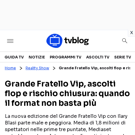
in
x
Televisione
GUIDA TV
NOTIZIE
PROGRAMMI TV
ASCOLTI TV
SERIE TV
Home
Reality Show
Grande Fratello Vip, ascolti flop e ris
GUIDA TV
ASCOLTI TV
Grande Fratello Vip, ascolti
CANALI TV
SERIE TV
flop e rischio chiusura: quando
PROGRAMMI TV
REALITY SHOW
il format non basta più
PERSONAGGI TV
FICTION
La nuova edizione del Grande Fratello Vip con Ilary
Blasi parte male e peggiora. Media di 1,8 milioni di
Streaming
spettatori nelle prime tre puntate, Mediaset