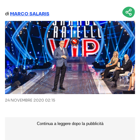
NETFLIX
MEDIASET INFINITY
di
MARCO SALARIS
AMAZON PRIME VIDEO
DAZN
DISNEY+
PARAMOUNT+
RAIPLAY
Categorie
NOTIZIE
INTERVISTE
ANTEPRIME
RUBRICHE
24 NOVEMBRE 2020 02:15
RETROSCENA
Seguici sui social