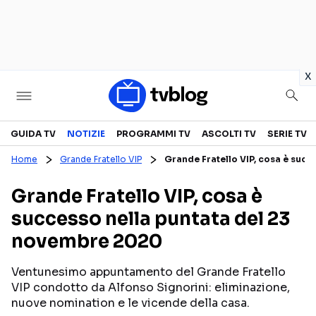
in
x
Televisione
GUIDA TV
NOTIZIE
PROGRAMMI TV
ASCOLTI TV
SERIE TV
Home
Grande Fratello VIP
Grande Fratello VIP, cosa è suc
GUIDA TV
ASCOLTI TV
Grande Fratello VIP, cosa è
CANALI TV
SERIE TV
successo nella puntata del 23
PROGRAMMI TV
REALITY SHOW
novembre 2020
PERSONAGGI TV
FICTION
Ventunesimo appuntamento del Grande Fratello
VIP condotto da Alfonso Signorini: eliminazione,
Streaming
nuove nomination e le vicende della casa.