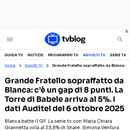
in
x
Televisione
GUIDA TV
NOTIZIE
PROGRAMMI TV
ASCOLTI TV
SERIE TV
Home
Ascolti TV
Grande Fratello sopraffatto da Blanca: c’è
GUIDA TV
ASCOLTI TV
Grande Fratello sopraffatto da
CANALI TV
SERIE TV
Blanca: c’è un gap di 8 punti. La
PROGRAMMI TV
REALITY SHOW
Torre di Babele arriva al 5%. I
PERSONAGGI TV
FICTION
dati Auditel del 6 ottobre 2025
Blanca batte il GF. La serie tv con Maria Chiara
Streaming
Giannetta vola al 23,8% di Share. Simona Ventura