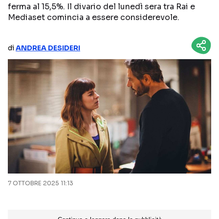
ferma al 15,5%. Il divario del lunedì sera tra Rai e
NETFLIX
MEDIASET INFINITY
Mediaset comincia a essere considerevole.
AMAZON PRIME VIDEO
DAZN
di
ANDREA DESIDERI
DISNEY+
PARAMOUNT+
RAIPLAY
Categorie
NOTIZIE
INTERVISTE
ANTEPRIME
RUBRICHE
RETROSCENA
7 OTTOBRE 2025 11:13
Seguici sui social