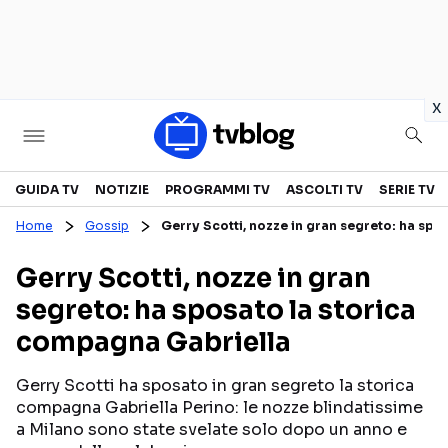
in
x
Televisione
GUIDA TV
NOTIZIE
PROGRAMMI TV
ASCOLTI TV
SERIE TV
Home
Gossip
Gerry Scotti, nozze in gran segreto: ha sp
GUIDA TV
ASCOLTI TV
Gerry Scotti, nozze in gran
CANALI TV
SERIE TV
segreto: ha sposato la storica
PROGRAMMI TV
REALITY SHOW
compagna Gabriella
PERSONAGGI TV
FICTION
Gerry Scotti ha sposato in gran segreto la storica
compagna Gabriella Perino: le nozze blindatissime
Streaming
a Milano sono state svelate solo dopo un anno e