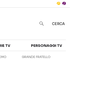
Notizie
in
CERCA
Categorie
RIE TV
PERSONAGGI TV
NOTIZIE
INTERVISTE
REMO
GRANDE FRATELLO
ANTEPRIME
RUBRICHE
RETROSCENA