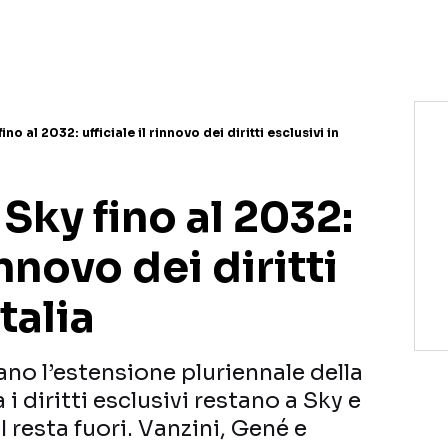
NETFLIX
MEDIASET INFINITY
AMAZON PRIME VIDEO
DAZN
DISNEY+
PARAMOUNT+
RAIPLAY
no al 2032: ufficiale il rinnovo dei diritti esclusivi in
 Sky fino al 2032:
innovo dei diritti
talia
no l’estensione pluriennale della
a i diritti esclusivi restano a Sky e
 resta fuori. Vanzini, Gené e