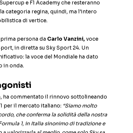
 Supercup e F1 Academy che resteranno
 la categoria regina, quindi, ma l’intero
listica di vertice.
in prima persona da
Carlo Vanzini,
voce
port, in diretta su Sky Sport 24. Un
ficativo: la voce del Mondiale ha dato
o in onda.
agonisti
ia, ha commentato il rinnovo sottolineando
1 per il mercato italiano:
“Siamo molto
ordo, che conferma la solidità della nostra
ormula 1, in Italia sinonimo di tradizione e
a valorizzarla al meglio, come solo Sky sa