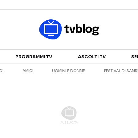
Televisione
PROGRAMMI TV
ASCOLTI TV
SE
GUIDA TV
ASCOLTI TV
OI
AMICI
UOMINI E DONNE
FESTIVAL DI SAN
CANALI TV
SERIE TV
PROGRAMMI TV
REALITY SHOW
PERSONAGGI TV
FICTION
Streaming