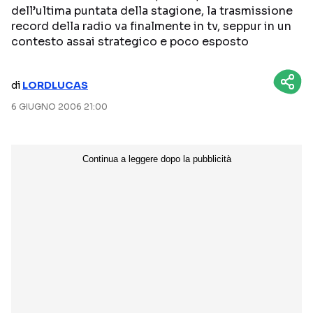
dell’ultima puntata della stagione, la trasmissione
NETFLIX
MEDIASET INFINITY
record della radio va finalmente in tv, seppur in un
contesto assai strategico e poco esposto
AMAZON PRIME VIDEO
DAZN
DISNEY+
PARAMOUNT+
di
LORDLUCAS
RAIPLAY
6 GIUGNO 2006 21:00
Categorie
NOTIZIE
INTERVISTE
ANTEPRIME
RUBRICHE
RETROSCENA
Seguici sui social