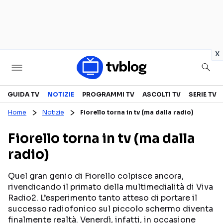
in
x
Televisione
GUIDA TV
NOTIZIE
PROGRAMMI TV
ASCOLTI TV
SERIE TV
Home
Notizie
Fiorello torna in tv (ma dalla radio)
GUIDA TV
ASCOLTI TV
Fiorello torna in tv (ma dalla
CANALI TV
SERIE TV
radio)
PROGRAMMI TV
REALITY SHOW
PERSONAGGI TV
FICTION
Quel gran genio di Fiorello colpisce ancora,
rivendicando il primato della multimedialità di Viva
Radio2. L’esperimento tanto atteso di portare il
successo radiofonico sul piccolo schermo diventa
Streaming
finalmente realtà. Venerdì, infatti, in occasione